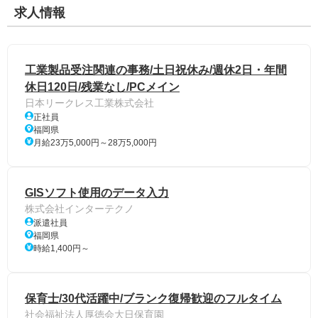
求人情報
工業製品受注関連の事務/土日祝休み/週休2日・年間
休日120日/残業なし/PCメイン
日本リークレス工業株式会社
正社員
福岡県
月給23万5,000円～28万5,000円
GISソフト使用のデータ入力
株式会社インターテクノ
派遣社員
福岡県
時給1,400円～
保育士/30代活躍中/ブランク復帰歓迎のフルタイム
社会福祉法人厚徳会大日保育園