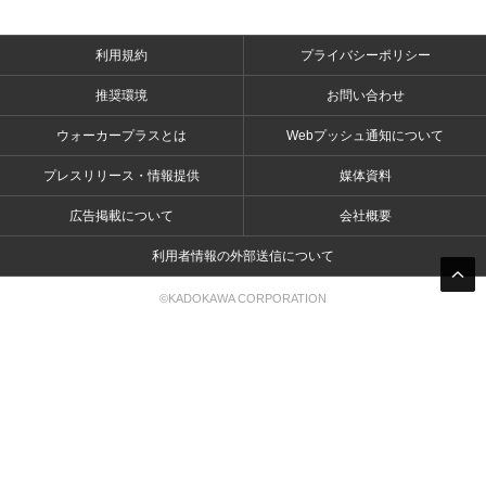
利用規約
プライバシーポリシー
推奨環境
お問い合わせ
ウォーカープラスとは
Webプッシュ通知について
プレスリリース・情報提供
媒体資料
広告掲載について
会社概要
利用者情報の外部送信について
©KADOKAWA CORPORATION