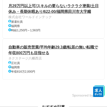
月29万円以上可/スキルの要らないラクラク塗装/土日
休み・長期休暇あり/622-00/福岡県田川市大字糒
株式会社ワールドインテック
派遣社員
福岡県
時給1,250円～1,563円
自動車の販売営業/平均年齢29.3歳/転居の無い転職で
年収800万円も目指せる
ネクステージ八幡西店
正社員
福岡県
年収816万2,000円
Sponsored by
おすすめ記事