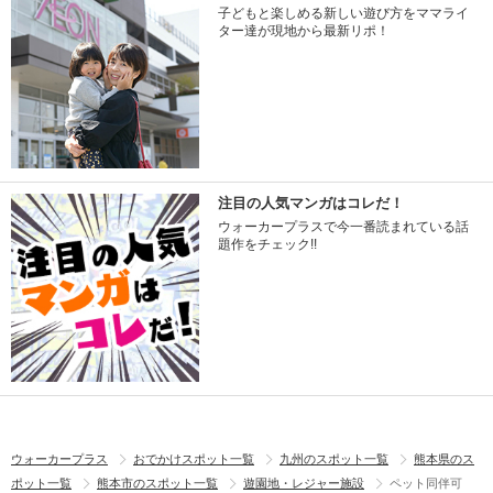
子どもと楽しめる新しい遊び方をママライ
ター達が現地から最新リポ！
注目の人気マンガはコレだ！
ウォーカープラスで今一番読まれている話
題作をチェック!!
ウォーカープラス
おでかけスポット一覧
九州のスポット一覧
熊本県のス
ポット一覧
熊本市のスポット一覧
遊園地・レジャー施設
ペット同伴可