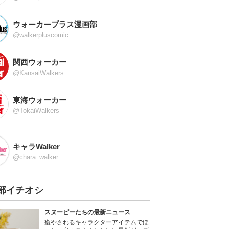
ウォーカープラス漫画部
@walkerpluscomic
関西ウォーカー
@KansaiWalkers
東海ウォーカー
@TokaiWalkers
キャラWalker
@chara_walker_
部イチオシ
スヌーピーたちの最新ニュース
癒やされるキャラクターアイテムでほ