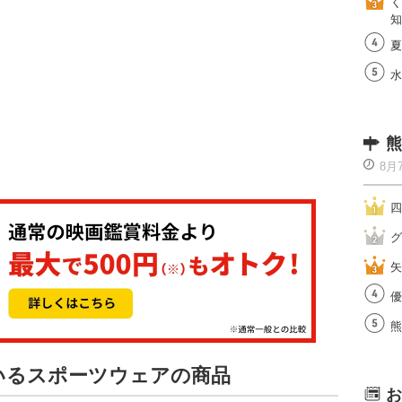
く
知
夏
水
熊
8月
四
グ
矢
優
熊
ているスポーツウェアの商品
お