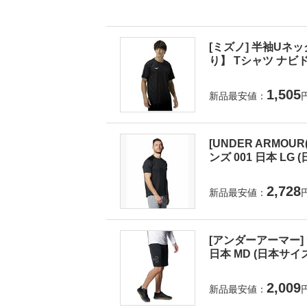
[ミズノ] 半袖Uネ
り】 Tシャツ ナビド
1,505
新品最安値：
[UNDER ARMOUR(
ンズ 001 日本 LG
2,728
新品最安値：
[アンダーアーマー] UA
日本 MD (日本サイ
2,009
新品最安値：