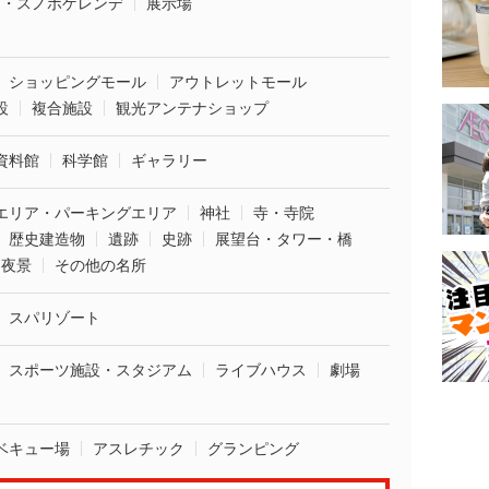
ー・スノボゲレンデ
展示場
ショッピングモール
アウトレットモール
設
複合施設
観光アンテナショップ
資料館
科学館
ギャラリー
エリア・パーキングエリア
神社
寺・寺院
歴史建造物
遺跡
史跡
展望台・タワー・橋
夜景
その他の名所
スパリゾート
スポーツ施設・スタジアム
ライブハウス
劇場
ベキュー場
アスレチック
グランピング