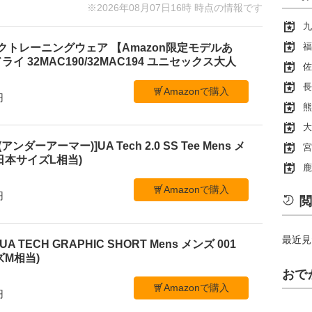
※2026年08月07日16時 時点の情報です
九
福
ックトレーニングウェア 【Amazon限定モデルあ
ライ 32MAC190/32MAC194 ユニセックス大人
佐
長
Amazonで購入
円
熊
大
アンダーアーマー)]UA Tech 2.0 SS Tee Mens メ
宮
 (日本サイズL相当)
鹿
Amazonで購入
円
閲
最近見
 TECH GRAPHIC SHORT Mens メンズ 001
ズM相当)
おで
Amazonで購入
円