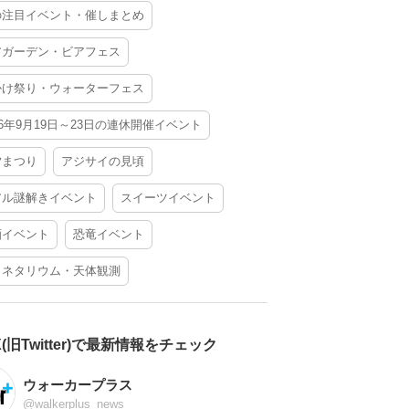
の注目イベント・催しまとめ
アガーデン・ビアフェス
かけ祭り・ウォーターフェス
26年9月19日～23日の連休開催イベント
夕まつり
アジサイの見頃
アル謎解きイベント
スイーツイベント
酒イベント
恐竜イベント
ラネタリウム・天体観測
X(旧Twitter)で最新情報をチェック
ウォーカープラス
@walkerplus_news