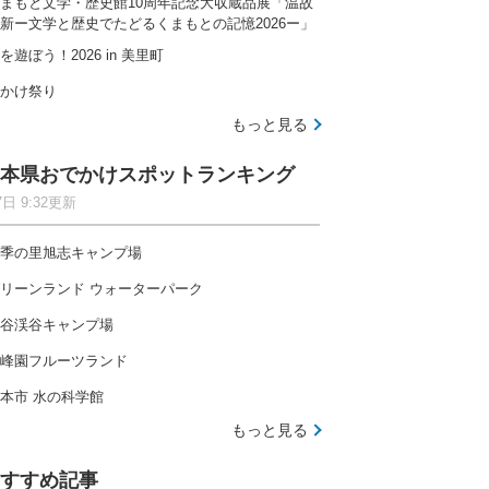
まもと文学・歴史館10周年記念大収蔵品展「温故
新ー文学と歴史でたどるくまもとの記憶2026ー」
を遊ぼう！2026 in 美里町
かけ祭り
もっと見る
本県おでかけスポットランキング
7日 9:32更新
季の里旭志キャンプ場
リーンランド ウォーターパーク
谷渓谷キャンプ場
峰園フルーツランド
本市 水の科学館
もっと見る
すすめ記事