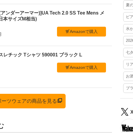
夏
アンダーアーマー)]UA Tech 2.0 SS Tee Mens メ
ビ
 (日本サイズM相当)
水
Amazonで購入
円
20
七
スレチック Tシャツ 590001 ブラック L
リ
Amazonで購入
お
プ
スポーツウェアの商品を見る
む