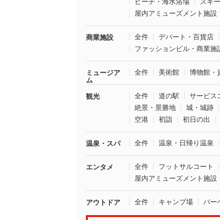
ビーチ・海水浴場
スキ
屋内アミューズメント施設
全件
デパート・百貨店
商業施設
ファッションビル・商業施
全件
美術館
博物館・
ミュージア
ム
全件
道の駅
サービス
観光
絶景・景勝地
城・城跡
空港
初詣
初日の出
全件
温泉・日帰り温泉
温泉・スパ
全件
フットサルコート
エンタメ
屋内アミューズメント施設
全件
キャンプ場
バー
アウトドア