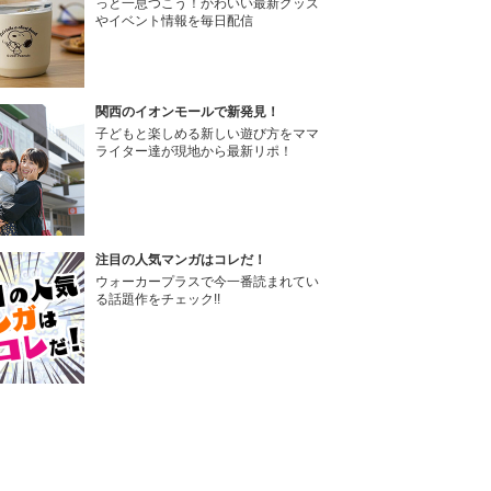
っと一息つこう！かわいい最新グッズ
やイベント情報を毎日配信
関西のイオンモールで新発見！
子どもと楽しめる新しい遊び方をママ
ライター達が現地から最新リポ！
注目の人気マンガはコレだ！
ウォーカープラスで今一番読まれてい
る話題作をチェック!!