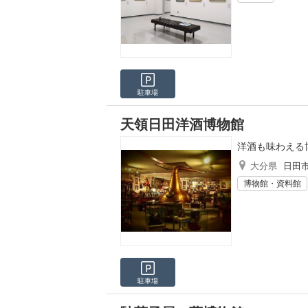
駐車場
天領日田洋酒博物館
洋酒も味わえる
大分県
日田
博物館・資料館
駐車場