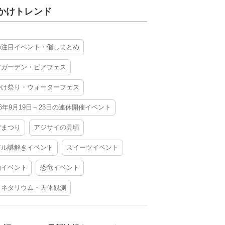
かけトレンド
の注目イベント・催しまとめ
アガーデン・ビアフェス
かけ祭り・ウォーターフェス
26年9月19日～23日の連休開催イベント
夕まつり
アジサイの見頃
アル謎解きイベント
スイーツイベント
酒イベント
恐竜イベント
ラネタリウム・天体観測