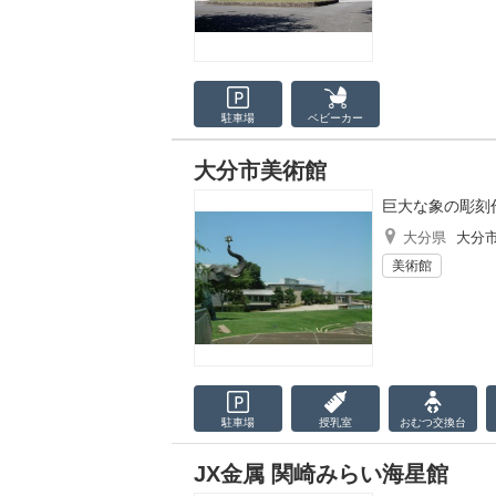
駐車場
ベビーカー
大分市美術館
巨大な象の彫刻
大分県
大分
美術館
駐車場
授乳室
おむつ
交換台
JX金属 関崎みらい海星館