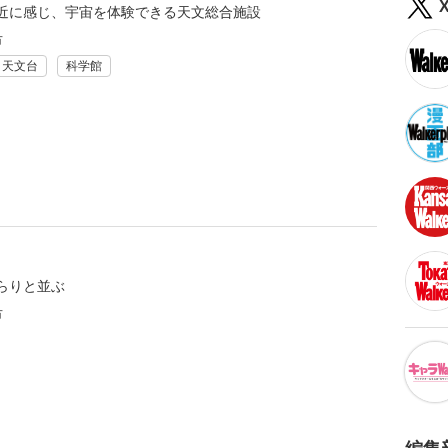
近に感じ、宇宙を体験できる天文総合施設
市
・天文台
科学館
らりと並ぶ
市