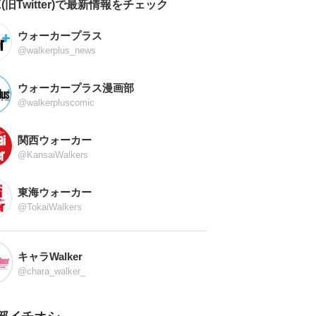
X(旧Twitter)で最新情報をチェック
ウォーカープラス
@walkerplus_news
ウォーカープラス漫画部
@walkerpluscomic
関西ウォーカー
@KansaiWalkers
東海ウォーカー
@TokaiWalkers
キャラWalker
@chara_walker_