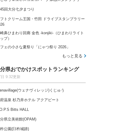
45回大分七夕まつり
フトクリーム王国・竹田 ドライブスタンプラリー
026
崎鼻ひまわり回廊 金色 -konjiki-（ひまわりライト
ップ）
フェの小さな夏祭り「にゃつ祭り 2026」
もっと見る
分県おでかけスポットランキング
7日 9:32更新
enavillage(ウェナヴィレッジ)くじゅう
府温泉 杉乃井ホテル アクアビート
O.P.S Bitts HALL
分県立美術館(OPAM)
杵公園(臼杵城跡)