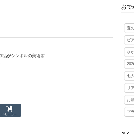
おで
夏
ビ
水
作品がシンボルの美術館
20
市
七
リ
お
プ
ベビーカー