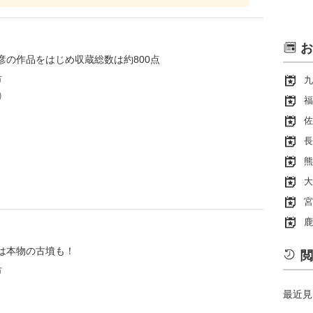
お
彦の作品をはじめ収蔵総数は約800点
市
九
)
福
佐
長
熊
大
宮
鹿
は本物の古墳も！
閲
市
最近見