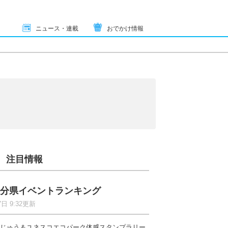
ニュース・連載
おでかけ情報
注目情報
分県イベントランキング
7日 9:32更新
じゅう＆ユネスコエコパーク体感スタンプラリー