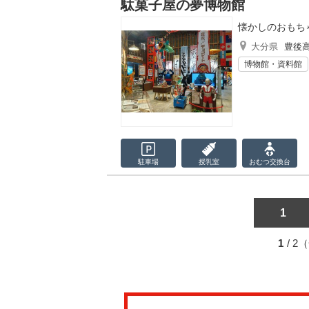
駄菓子屋の夢博物館
懐かしのおもち
大分県
豊後
博物館・資料館
駐車場
授乳室
おむつ
交換台
1
1
/ 