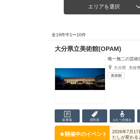
エリアを選択
全19件中1〜10件
大分県立美術館(OPAM)
唯一無二の芸術
大分県
大分
美術館
駐車場
授乳室
おむつ
交換台
2026年7月17
開催中のイベント
たしが変わると