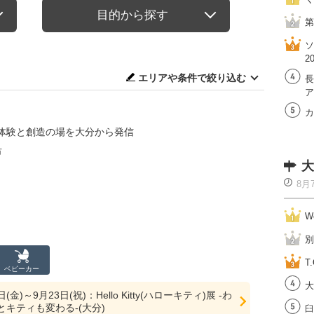
目的から探す
第
ソ
2
エリアや条件で絞り込む
長
ア
カ
体験と創造の場を大分から発信
市
大
8月
W
別
T.
ベビーカー
大
日(金)～9月23日(祝)：Hello Kitty(ハローキティ)展 -わ
キティも変わる-(大分)
臼