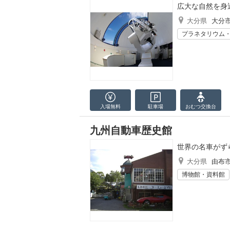
広大な自然を身
大分県
大分
プラネタリウム
入場無料
駐車場
おむつ
交換台
九州自動車歴史館
世界の名車がず
大分県
由布
博物館・資料館