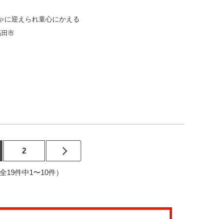
ゃに迎えられ童心にかえる
高田市
2
2（全19件中1〜10件）