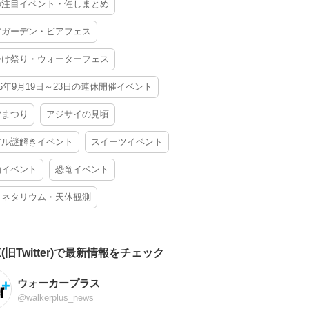
の注目イベント・催しまとめ
アガーデン・ビアフェス
かけ祭り・ウォーターフェス
26年9月19日～23日の連休開催イベント
夕まつり
アジサイの見頃
アル謎解きイベント
スイーツイベント
酒イベント
恐竜イベント
ラネタリウム・天体観測
X(旧Twitter)で最新情報をチェック
ウォーカープラス
@walkerplus_news