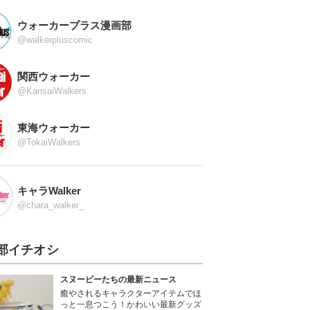
ウォーカープラス漫画部
@walkerpluscomic
関西ウォーカー
@KansaiWalkers
東海ウォーカー
@TokaiWalkers
キャラWalker
@chara_walker_
部イチオシ
スヌーピーたちの最新ニュース
癒やされるキャラクターアイテムでほ
っと一息つこう！かわいい最新グッズ