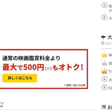
長
ア
カ
大
8月
W
別
T.
大
臼
む
お