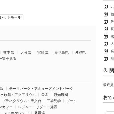
九
福
レットモール
佐
長
熊
大
宮
熊本県
大分県
宮崎県
鹿児島県
沖縄県
一覧を見る
鹿
閲
最近見
施設
テーマパーク・アミューズメントパーク
水族館・アクアリウム
公園
観光農園
おで
プラネタリウム・天文台
工場見学
プール
マカフェ
レジャー・リゾート施設
ー・スノボゲレンデ
展示場