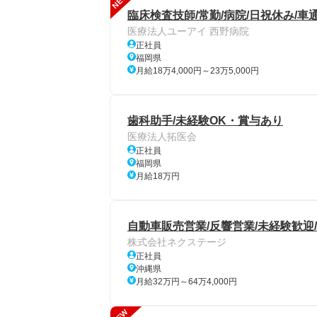
NEW
臨床検査技師/常勤/病院/日祝休み/車
医療法人ユーアイ 西野病院
正社員
福岡県
月給18万4,000円～23万5,000円
歯科助手/未経験OK・賞与あり
医療法人拓医会
正社員
福岡県
月給18万円
自動車販売営業/反響営業/未経験歓
株式会社ネクステージ
正社員
沖縄県
月給32万円～64万4,000円