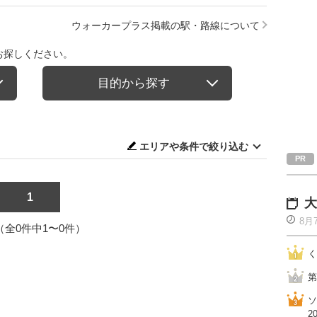
ウォーカープラス掲載の駅・路線について
お探しください。
目的から探す
エリアや条件で絞り込む
1
大
8月
1（全0件中1〜0件）
く
第
ソ
2