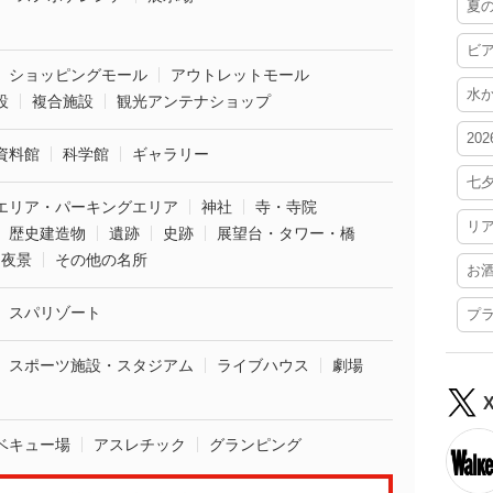
夏
ビ
ショッピングモール
アウトレットモール
水
設
複合施設
観光アンテナショップ
20
資料館
科学館
ギャラリー
七
エリア・パーキングエリア
神社
寺・寺院
リ
歴史建造物
遺跡
史跡
展望台・タワー・橋
夜景
その他の名所
お
スパリゾート
プ
スポーツ施設・スタジアム
ライブハウス
劇場
ベキュー場
アスレチック
グランピング