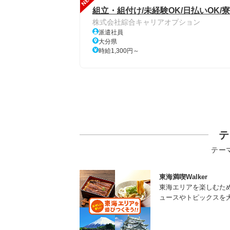
NEW
組立・組付け/未経験OK/日払いOK/寮
株式会社綜合キャリアオプション
派遣社員
大分県
時給1,300円～
テ
テー
東海満喫Walker
東海エリアを楽しむた
ュースやトピックスを