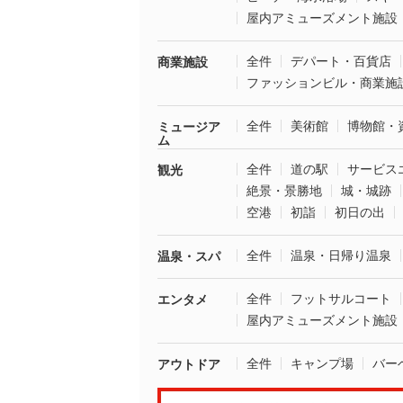
屋内アミューズメント施設
全件
デパート・百貨店
商業施設
ファッションビル・商業施
全件
美術館
博物館・
ミュージア
ム
全件
道の駅
サービス
観光
絶景・景勝地
城・城跡
空港
初詣
初日の出
全件
温泉・日帰り温泉
温泉・スパ
全件
フットサルコート
エンタメ
屋内アミューズメント施設
全件
キャンプ場
バー
アウトドア