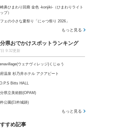
崎鼻ひまわり回廊 金色 -konjiki-（ひまわりライト
ップ）
フェの小さな夏祭り「にゃつ祭り 2026」
もっと見る
分県おでかけスポットランキング
7日 9:32更新
enavillage(ウェナヴィレッジ)くじゅう
府温泉 杉乃井ホテル アクアビート
O.P.S Bitts HALL
分県立美術館(OPAM)
杵公園(臼杵城跡)
もっと見る
すすめ記事