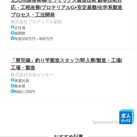
北九州/課長候補/セラミックス製造技術 顧客技術対
応・工程改善/プロテリアルG×安定基盤/化学系製造
プロセス・工法開発
株式会社プロテリアル若松
正社員
福岡県
年収550万円～800万円
「寮完備」釣り竿製造スタッフ/即入寮/製造・工場/
工場・製造
株式会社京栄センター
派遣社員
熊本県
時給1,150円
Sponsored by
おすすめ記事