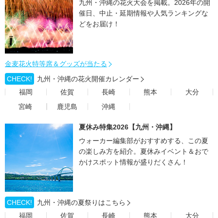
九州・沖縄の花火大会を掲載。2026年の開
催日、中止・延期情報や人気ランキングな
どをお届け！
金麦花火特等席＆グッズが当たる
CHECK!
九州・沖縄の花火開催カレンダー
福岡
佐賀
長崎
熊本
大分
宮崎
鹿児島
沖縄
夏休み特集2026【九州・沖縄】
ウォーカー編集部がおすすめする、この夏
の楽しみ方を紹介。夏休みイベント＆おで
かけスポット情報が盛りだくさん！
CHECK!
九州・沖縄の夏祭りはこちら
福岡
佐賀
長崎
熊本
大分