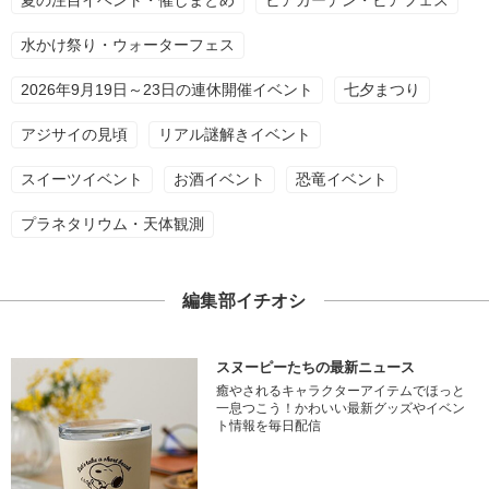
夏の注目イベント・催しまとめ
ビアガーデン・ビアフェス
水かけ祭り・ウォーターフェス
2026年9月19日～23日の連休開催イベント
七夕まつり
アジサイの見頃
リアル謎解きイベント
スイーツイベント
お酒イベント
恐竜イベント
プラネタリウム・天体観測
編集部イチオシ
スヌーピーたちの最新ニュース
癒やされるキャラクターアイテムでほっと
一息つこう！かわいい最新グッズやイベン
ト情報を毎日配信