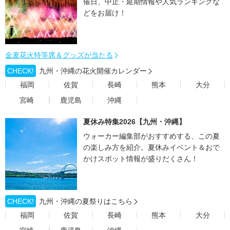
催日、中止・延期情報や人気ランキングな
どをお届け！
金麦花火特等席＆グッズが当たる
CHECK!
九州・沖縄の花火開催カレンダー
福岡
佐賀
長崎
熊本
大分
宮崎
鹿児島
沖縄
夏休み特集2026【九州・沖縄】
ウォーカー編集部がおすすめする、この夏
の楽しみ方を紹介。夏休みイベント＆おで
かけスポット情報が盛りだくさん！
CHECK!
九州・沖縄の夏祭りはこちら
福岡
佐賀
長崎
熊本
大分