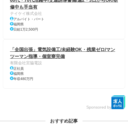
60代・70代活躍中/交通誘導警備/週2・3日からOK/研
修中も手当有
テイケイ株式会社
アルバイト・パート
福岡県
日給1万2,500円
「全国出張」電気設備工/未経験OK・残業ゼロ/マン
ツーマン指導・個室寮完備
有限会社宮脇電設
正社員
福岡県
年収480万円
Sponsored by
おすすめ記事