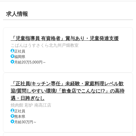
求人情報
「児童指導員 有資格者」賞与あり・児童発達支援
こぱんはうすさくら北九州戸畑教室
正社員
福岡県
月給20万5,000円～
「正社員/キッチン専任」未経験・家庭料理レベル歓
迎/質問しやすい環境/「飲食店でこんなに!?」の高待
遇・日跨ぎなし
焼肉館 彩炉 南高江店
正社員
熊本県
月給30万円～