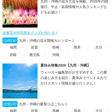
九州・沖縄の花火大会を掲載。2026年の開
催日、中止・延期情報や人気ランキングな
どをお届け！
金麦花火特等席＆グッズが当たる
CHECK!
九州・沖縄の花火開催カレンダー
福岡
佐賀
長崎
熊本
大分
宮崎
鹿児島
沖縄
夏休み特集2026【九州・沖縄】
ウォーカー編集部がおすすめする、この夏
の楽しみ方を紹介。夏休みイベント＆おで
かけスポット情報が盛りだくさん！
CHECK!
九州・沖縄の夏祭りはこちら
福岡
佐賀
長崎
熊本
大分