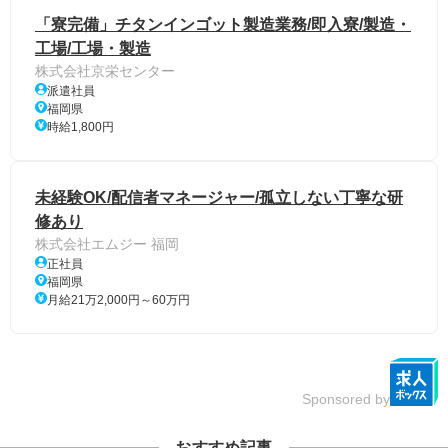
「寮完備」チタンインゴット製造業務/即入寮/製造・
工場/工場・製造
株式会社京栄センター
派遣社員
福岡県
時給1,800円
未経験OK/配信者マネージャー/孤立しない丁寧な研
修あり
株式会社エムジー 福岡
正社員
福岡県
月給21万2,000円～60万円
Sponsored by
おすすめ記事