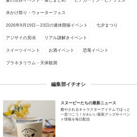
夏の注目イベント・催しまとめ
ビアガーデン・ビアフェス
水かけ祭り・ウォーターフェス
2026年9月19日～23日の連休開催イベント
七夕まつり
アジサイの見頃
リアル謎解きイベント
スイーツイベント
お酒イベント
恐竜イベント
プラネタリウム・天体観測
編集部イチオシ
スヌーピーたちの最新ニュース
癒やされるキャラクターアイテムでほっと
一息つこう！かわいい最新グッズやイベン
ト情報を毎日配信