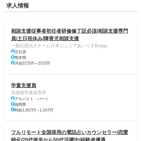
求人情報
相談支援従事者初任者研修修了証必須/相談支援専門
員/土日祝休み/障害児相談支援
一般社団法人チーム日本ジュニアあいりすBridge
正社員
熊本県
月給22万円～25万円
学童支援員
安徳南学童保育所
アルバイト・パート
福岡県
時給1,057円～1,107円
フルリモート全国採用の電話占いカウンセラー/恋愛
特化/20代後半から50代活躍中/経験者優遇