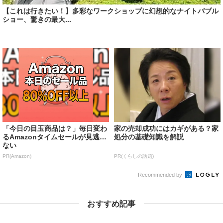
【これは行きたい！】多彩なワークショップに幻想的なナイトバブル
ショー、驚きの最大...
「今日の目玉商品は？」毎日変わ
家の売却成功にはカギがある？家
るAmazonタイムセールが見逃せ
処分の基礎知識を解説
ない
PR(Amazon)
PR(くらしの話題)
Recommended by
おすすめ記事