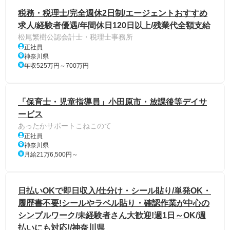
税務・税理士/完全週休2日制/エージェントおすすめ
求人/経験者優遇/年間休日120日以上/残業代全額支給
松尾繁樹公認会計士・税理士事務所
正社員
神奈川県
年収525万円～700万円
「保育士・児童指導員」小田原市・放課後等デイサ
ービス
あったかサポートこねこのて
正社員
神奈川県
月給21万6,500円～
日払いOKで即日収入/仕分け・シール貼り/単発OK・
履歴書不要!シールやラベル貼り・確認作業が中心の
シンプルワーク/未経験者さん大歓迎!週1日～OK/週
払いにも対応!/神奈川県