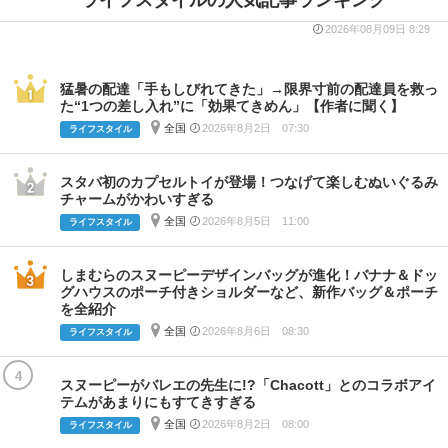
2026年08月09日 8:29
猛暑の配達「手もしびれてきた」→限界寸前の配達員を救っ
た“1つの差し入れ”に「効果てきめん」【作者に聞く】
全国
2026年8月2日 07:30
ライフスタイル
スタバ初のカプセルトイが登場！つなげて楽しむぬいぐるみ
チャームがかわいすぎる
全国
2026年8月5日 11:00
ライフスタイル
しまむらのスヌーピーデザインバッグが進化！バナナ＆ドッ
グハウスのポーチ付きショルダーなど、新作バッグ＆ポーチ
を全紹介
全国
2026年8月6日 08:30
ライフスタイル
4
スヌーピーがバレエの先生に!?「Chacott」とのコラボアイ
テムがあまりにもすてきすぎる
全国
2026年8月2日 08:00
ライフスタイル