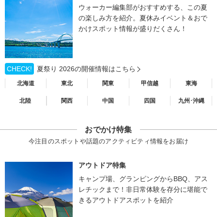
ウォーカー編集部がおすすめする、この夏
の楽しみ方を紹介。夏休みイベント＆おで
かけスポット情報が盛りだくさん！
CHECK!
夏祭り 2026の開催情報はこちら
北海道
東北
関東
甲信越
東海
北陸
関西
中国
四国
九州･沖縄
おでかけ特集
今注目のスポットや話題のアクティビティ情報をお届け
アウトドア特集
キャンプ場、グランピングからBBQ、アス
レチックまで！非日常体験を存分に堪能で
きるアウトドアスポットを紹介