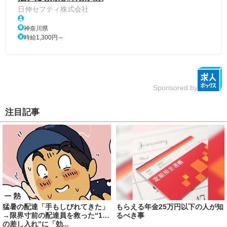
日伸セフティ株式会社
神奈川県
時給1,300円～
Sponsored by
注目記事
猛暑の配達「手もしびれてきた」
もらえる年金25万円以下の人が知
→限界寸前の配達員を救った“1つ
るべき事
の差し入れ”に「効...