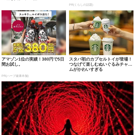
PR(くらしの話題)
アマゾン1位の実績！380円で5日
スタバ初のカプセルトイが登場！
間お試し。
つなげて楽しむぬいぐるみチャー
ムがかわいすぎる
PR(ハーブ健康本舗)