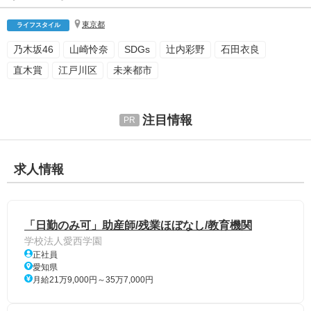
東京都
ライフスタイル
乃木坂46
山崎怜奈
SDGs
辻内彩野
石田衣良
直木賞
江戸川区
未来都市
注目情報
求人情報
「日勤のみ可」助産師/残業ほぼなし/教育機関
学校法人愛西学園
正社員
愛知県
月給21万9,000円～35万7,000円