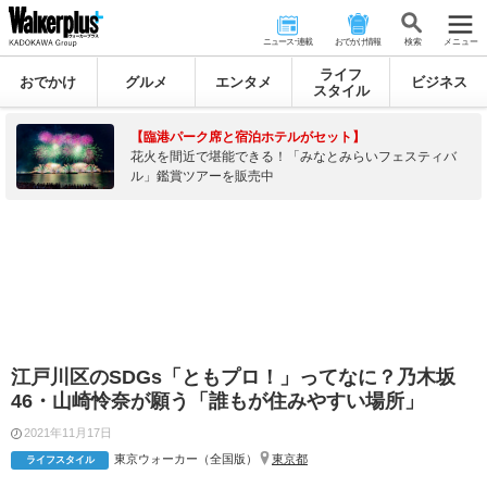
ニュース･連載
おでかけ情報
検 索
メニュー
ライフ
おでかけ
グルメ
エンタメ
ビジネス
スタイル
【臨港パーク席と宿泊ホテルがセット】
花火を間近で堪能できる！「みなとみらいフェスティバ
ル」鑑賞ツアーを販売中
江戸川区のSDGs「ともプロ！」ってなに？乃木坂
46・山崎怜奈が願う「誰もが住みやすい場所」
2021年11月17日
東京ウォーカー（全国版）
東京都
ライフスタイル