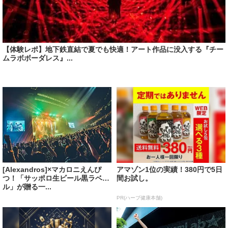
【体験レポ】地下鉄直結で夏でも快適！アート作品に没入する『チー
ムラボボーダレス』...
[Alexandros]×マカロニえんぴ
アマゾン1位の実績！380円で5日
つ！「サッポロ生ビール黒ラベ
間お試し。
ル」が贈る一...
PR(ハーブ健康本舗)