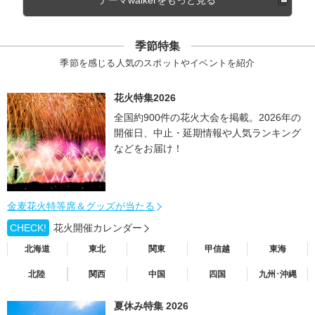
テーマwalkerをもっと見る
季節特集
季節を感じる人気のスポットやイベントを紹介
花火特集2026
全国約900件の花火大会を掲載。2026年の
開催日、中止・延期情報や人気ランキング
などをお届け！
金麦花火特等席＆グッズが当たる
CHECK!
花火開催カレンダー
北海道
東北
関東
甲信越
東海
北陸
関西
中国
四国
九州･沖縄
夏休み特集 2026