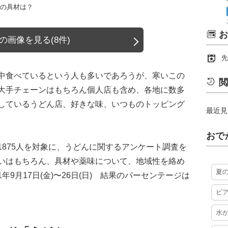
んの具材は？
お
の画像を見る(8件)
先
中食べているという人も多いであろうが、寒いこの
閲
大手チェーンはもちろん個人店も含め、各地に数多
しているうどん店、好きな味、いつものトッピング
最近見
おで
875人を対象に、うどんに関するアンケート調査を
いはもちろん、具材や薬味について、地域性を絡め
夏
年9月17日(金)〜26日(日) 結果のパーセンテージは
ビ
水