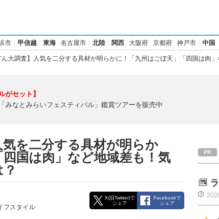
浜市
甲信越
東海
名古屋市
北陸
関西
大阪府
京都府
神戸市
中国
ん大調査】人気を二分する具材が明らかに！「九州はごぼ天」「四国は肉」
ルがセット】
「みなとみらいフェスティバル」鑑賞ツアーを販売中
人気を二分する具材が明らか
「四国は肉」など地域差も！気
は？
ラ
202
X(旧Twitter)で
Facebookで
シェア
シェア
イフスタイル