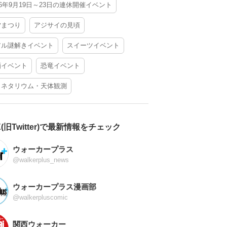
26年9月19日～23日の連休開催イベント
夕まつり
アジサイの見頃
アル謎解きイベント
スイーツイベント
酒イベント
恐竜イベント
ラネタリウム・天体観測
X(旧Twitter)で最新情報をチェック
ウォーカープラス
@walkerplus_news
ウォーカープラス漫画部
@walkerpluscomic
関西ウォーカー