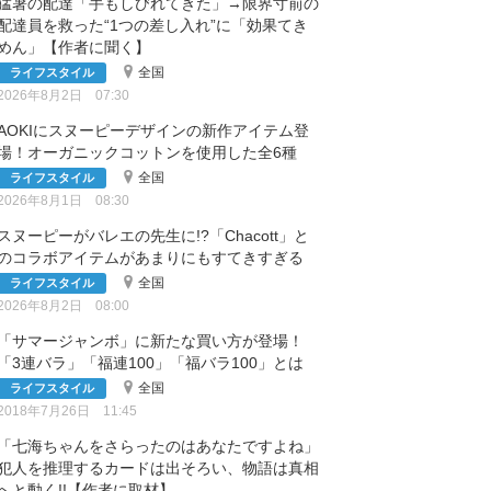
猛暑の配達「手もしびれてきた」→限界寸前の
配達員を救った“1つの差し入れ”に「効果てき
めん」【作者に聞く】
全国
ライフスタイル
2026年8月2日 07:30
AOKIにスヌーピーデザインの新作アイテム登
場！オーガニックコットンを使用した全6種
全国
ライフスタイル
2026年8月1日 08:30
スヌーピーがバレエの先生に!?「Chacott」と
のコラボアイテムがあまりにもすてきすぎる
全国
ライフスタイル
2026年8月2日 08:00
「サマージャンボ」に新たな買い方が登場！
「3連バラ」「福連100」「福バラ100」とは
全国
ライフスタイル
2018年7月26日 11:45
「七海ちゃんをさらったのはあなたですよね」
犯人を推理するカードは出そろい、物語は真相
へと動く!!【作者に取材】