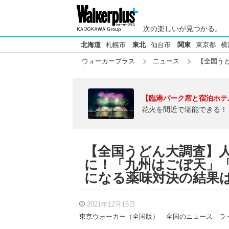
次の楽しいが見つかる。
北海道
札幌市
東北
仙台市
関東
東京都
横
ウォーカープラス
ニュース
【全国うど
【臨港パーク席と宿泊ホテ
花火を間近で堪能できる！
【全国うどん大調査】
に！「九州はごぼ天」
になる薬味対決の結果
2021年12月15日
東京ウォーカー（全国版）
全国のニュース
ラ