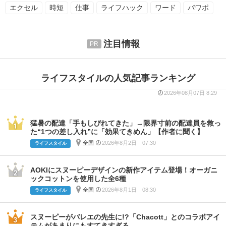
エクセル
時短
仕事
ライフハック
ワード
パワポ
注目情報
ライフスタイルの人気記事ランキング
2026年08月07日 8:29
猛暑の配達「手もしびれてきた」→限界寸前の配達員を救っ
た“1つの差し入れ”に「効果てきめん」【作者に聞く】
全国
2026年8月2日 07:30
ライフスタイル
AOKIにスヌーピーデザインの新作アイテム登場！オーガニ
ックコットンを使用した全6種
全国
2026年8月1日 08:30
ライフスタイル
スヌーピーがバレエの先生に!?「Chacott」とのコラボアイ
テムがあまりにもすてきすぎる