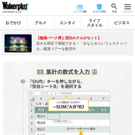
ニュース･連載
おでかけ情報
検 索
メニュー
ライフ
おでかけ
グルメ
エンタメ
ビジネス
スタイル
【臨港パーク席と宿泊ホテルがセット】
花火を間近で堪能できる！「みなとみらいフェスティバ
ル」鑑賞ツアーを販売中