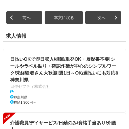
前へ
本文に戻る
次へ
求人情報
日払いOKで即日収入/棚卸/単発OK・履歴書不要!シ
ールやラベル貼り・確認作業が中心のシンプルワー
ク/未経験者さん大歓迎!週1日～OK/週払いにも対応!/
神奈川県
日伸セフティ株式会社
神奈川県
時給1,300円～
NEW
介護職員/デイサービス/日勤のみ/資格手当あり/介護