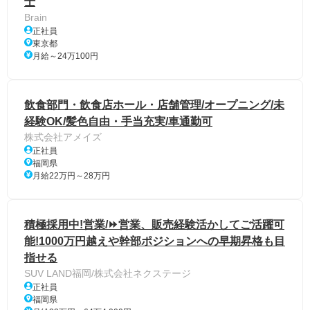
士
Brain
正社員
東京都
月給～24万100円
飲食部門・飲食店ホール・店舗管理/オープニング/未
経験OK/髪色自由・手当充実/車通勤可
株式会社アメイズ
正社員
福岡県
月給22万円～28万円
積極採用中!営業/⏩️営業、販売経験活かしてご活躍可
能!1000万円越えや幹部ポジションへの早期昇格も目
指せる
SUV LAND福岡/株式会社ネクステージ
正社員
福岡県