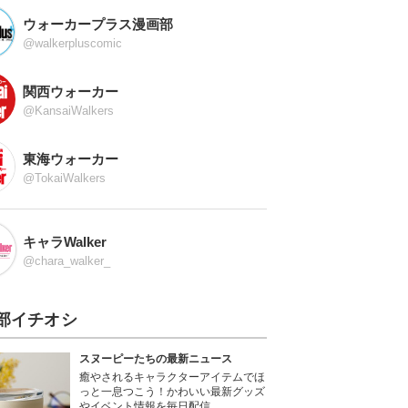
ウォーカープラス漫画部
@walkerpluscomic
関西ウォーカー
@KansaiWalkers
東海ウォーカー
@TokaiWalkers
キャラWalker
@chara_walker_
部イチオシ
スヌーピーたちの最新ニュース
癒やされるキャラクターアイテムでほ
っと一息つこう！かわいい最新グッズ
やイベント情報を毎日配信