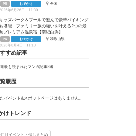
全国
おでかけ
2026年6月26日 11:30
キッズパーク＆プールで遊んで豪華バイキング
も堪能！ファミリー旅の願いを叶える2つの最
旬プレミアム温泉宿【南紀白浜】
和歌山県
おでかけ
2026年8月4日 11:13
すすめ記事
週最も読まれたマンガ記事8選
覧履歴
たイベント&スポットページはありません。
かけトレンド
の注目イベント・催しまとめ