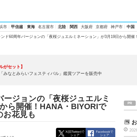
浜市
甲信越
東海
名古屋市
北陸
関西
大阪府
京都府
神戸市
中国
ンド60周年バージョンの「夜桜ジュエルミネーション」が3月19日から開催！H
ルがセット】
「みなとみらいフェスティバル」鑑賞ツアーを販売中
バージョンの「夜桜ジュエルミ
ら開催！HANA・BIYORIで
のお花見も
お
202
X(旧Twitter)で
Facebookで
シェア
シェア