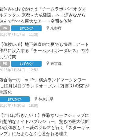
夏休みのおでかけは『チームラボ バイオヴォ
ルテックス 京都 - 大成建設』へ！涼みながら
遊んで学べる巨大なアート空間を体験
京都府
おでかけ
2026年7月17日 11:30
【体験レポ】地下鉄直結で夏でも快適！アート
作品に没入する『チームラボボーダレス』の特
別な時間
東京都
おでかけ
2026年7月24日 12:52
落合陽一の「null²ⁿ」横浜ランドマークタワー
に10月14日グランドオープン！万博“ﾇﾙの森”が
常設化
神奈川県
おでかけ
2026年7月30日 18:00
【これは行きたい！】多彩なワークショップに
幻想的なナイトバブルショー、驚きの最大傾斜
45度体験も！三菱のクルマと行く「スターキャ
ンプ」にたまらなく心惹かれる理由