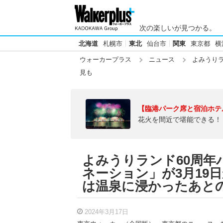
次の楽しいが見つかる。
北海道
札幌市
東北
仙台市
関東
東京都
横
ウォーカープラス
ニュース
よみうりラ
見も
【臨港パーク席と宿泊ホテ
花火を間近で堪能できる！
よみうりランド60周年
ネーション」が3月19日か
は温泉に浸かったあと
2024年3月17日