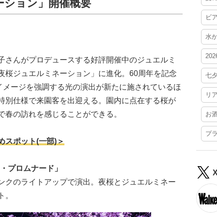
ーション」開催概要
ビ
水
20
子さんがプロデュースする好評開催中のジュエルミ
夜桜ジュエルミネーション」に進化。60周年を記念
七
のイメージを強調する光の演出が新たに施されているほ
リ
特別仕様で来園客を出迎える。園内に点在する桜が
で春の訪れを感じることができる。
お
プ
スポット(一部)＞
ラ・プロムナード」
ンクのライトアップで演出。夜桜とジュエルミネー
ト。