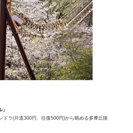
ル」
ラ(片道300円、往復500円)から眺める多摩丘陵