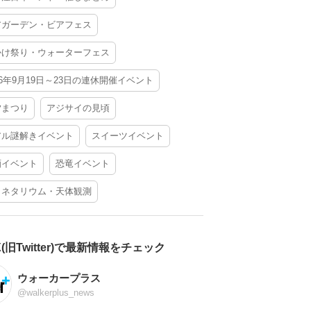
アガーデン・ビアフェス
かけ祭り・ウォーターフェス
26年9月19日～23日の連休開催イベント
夕まつり
アジサイの見頃
アル謎解きイベント
スイーツイベント
酒イベント
恐竜イベント
ラネタリウム・天体観測
X(旧Twitter)で最新情報をチェック
ウォーカープラス
@walkerplus_news