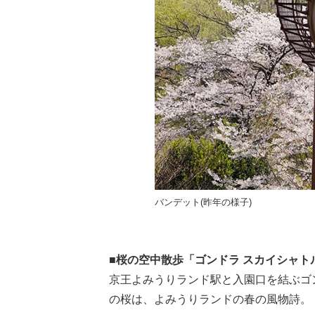
バンデット(昨年の様子)
■桜の空中散歩「ゴンドラ スカイシャト
京王よみうりランド駅と入園口を結ぶゴンド
の桜は、よみうりランドの春の風物詩。