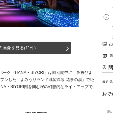
お
画像を見る(11件)
先
閲
ーク「HANA・BIYORI」は同期間中に「夜桜びよ
オープンした「よみうりランド眺望温泉 花景の湯」で絶
最近見
NA・BIYORI館を囲む桜の幻想的なライトアップで
おで
夏