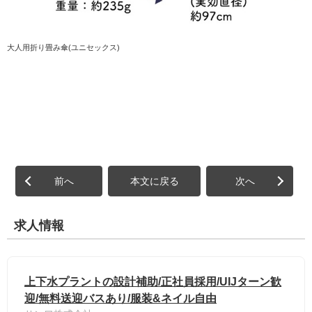
大人用折り畳み傘(ユニセックス)
前へ
本文に戻る
次へ
求人情報
上下水プラントの設計補助/正社員採用/UIJターン歓
迎/無料送迎バスあり/服装&ネイル自由