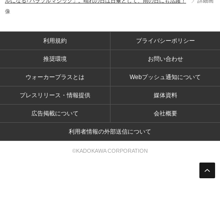
ルになる｢パラソルマジック」。晴れの日は日傘として、雨の日にも活躍！
詳細画
像
利用規約
プライバシーポリシー
推奨環境
お問い合わせ
ウォーカープラスとは
Webプッシュ通知について
プレスリリース・情報提供
媒体資料
広告掲載について
会社概要
利用者情報の外部送信について
©KADOKAWA CORPORATION