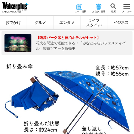
ニュース･連載
おでかけ情報
検 索
メニュー
ライフ
おでかけ
グルメ
エンタメ
ビジネス
スタイル
【臨港パーク席と宿泊ホテルがセット】
花火を間近で堪能できる！「みなとみらいフェスティバ
ル」鑑賞ツアーを販売中