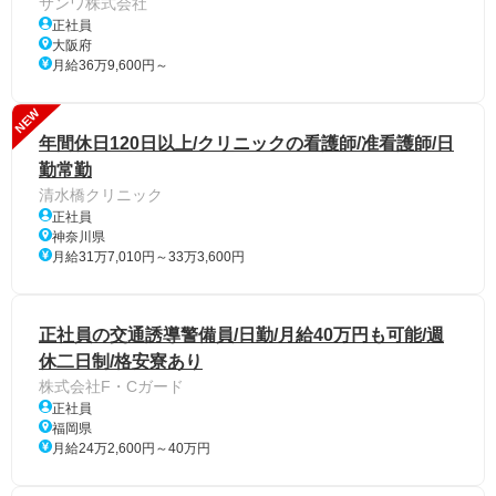
サンワ株式会社
正社員
大阪府
月給36万9,600円～
NEW
年間休日120日以上/クリニックの看護師/准看護師/日
勤常勤
清水橋クリニック
正社員
神奈川県
月給31万7,010円～33万3,600円
正社員の交通誘導警備員/日勤/月給40万円も可能/週
休二日制/格安寮あり
株式会社F・Cガード
正社員
福岡県
月給24万2,600円～40万円