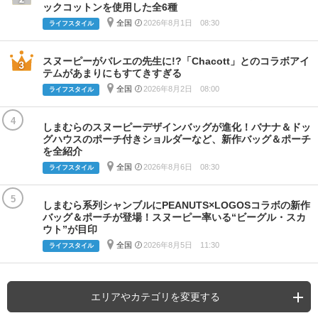
ックコットンを使用した全6種
全国
2026年8月1日 08:30
ライフスタイル
スヌーピーがバレエの先生に!?「Chacott」とのコラボアイ
テムがあまりにもすてきすぎる
全国
2026年8月2日 08:00
ライフスタイル
4
しまむらのスヌーピーデザインバッグが進化！バナナ＆ドッ
グハウスのポーチ付きショルダーなど、新作バッグ＆ポーチ
を全紹介
全国
2026年8月6日 08:30
ライフスタイル
5
しまむら系列シャンブルにPEANUTS×LOGOSコラボの新作
バッグ＆ポーチが登場！スヌーピー率いる“ビーグル・スカ
ウト”が目印
全国
2026年8月5日 11:30
ライフスタイル
エリアやカテゴリを変更する