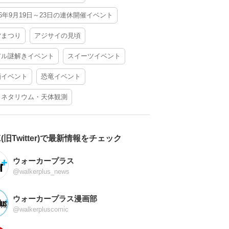
26年9月19日～23日の連休開催イベント
夕まつり
アジサイの見頃
アル謎解きイベント
スイーツイベント
酒イベント
恐竜イベント
ラネタリウム・天体観測
X(旧Twitter)で最新情報をチェック
ウォーカープラス
@walkerplus_news
ウォーカープラス漫画部
@walkerpluscomic