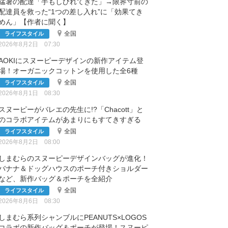
猛暑の配達「手もしびれてきた」→限界寸前の
配達員を救った“1つの差し入れ”に「効果てき
めん」【作者に聞く】
全国
ライフスタイル
2026年8月2日 07:30
AOKIにスヌーピーデザインの新作アイテム登
場！オーガニックコットンを使用した全6種
全国
ライフスタイル
2026年8月1日 08:30
スヌーピーがバレエの先生に!?「Chacott」と
のコラボアイテムがあまりにもすてきすぎる
全国
ライフスタイル
2026年8月2日 08:00
しまむらのスヌーピーデザインバッグが進化！
バナナ＆ドッグハウスのポーチ付きショルダー
など、新作バッグ＆ポーチを全紹介
全国
ライフスタイル
2026年8月6日 08:30
しまむら系列シャンブルにPEANUTS×LOGOS
コラボの新作バッグ＆ポーチが登場！スヌーピ