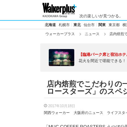
次の楽しいが見つかる。
北海道
札幌市
東北
仙台市
関東
東京都
横
ウォーカープラス
ニュース
店内焙煎で
【臨港パーク席と宿泊ホテ
花火を間近で堪能できる！
店内焙煎でこだわりの
ロースターズ」のスペ
2017年10月18日
関西ウォーカー
大阪府のニュース
ライフスタ
「MUC COFFEE ROASTERS うつ