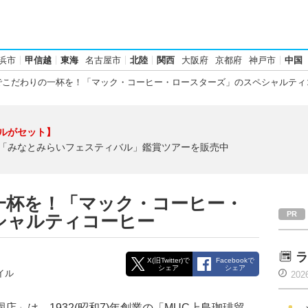
浜市
甲信越
東海
名古屋市
北陸
関西
大阪府
京都府
神戸市
中国
こだわりの一杯を！「マック・コーヒー・ロースターズ」のスペシャルティ
ルがセット】
「みなとみらいフェスティバル」鑑賞ツアーを販売中
一杯を！「マック・コーヒー・
シャルティコーヒー
ラ
X(旧Twitter)で
Facebookで
シェア
シェア
イル
202
ぼ公園店」は、1932(昭和7)年創業の「MUC上島珈琲貿