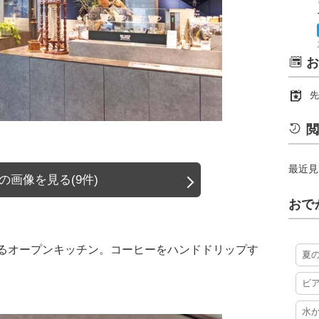
お
先
閲
最近見
の画像を見る(9件)
おで
るオープンキッチン。コーヒーをハンドドリップす
夏
ビ
水