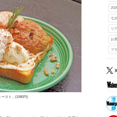
20
七
リ
お
プ
スト」(1080円)