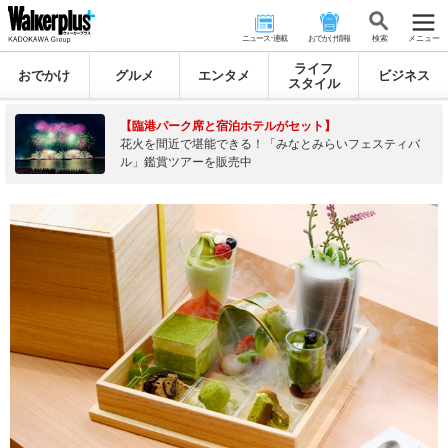
ニュース･連載
おでかけ情報
検 索
メニュー
ライフ
おでかけ
グルメ
エンタメ
ビジネス
スタイル
【臨港パーク席と宿泊ホテルがセット】
花火を間近で堪能できる！「みなとみらいフェスティバ
ル」鑑賞ツアーを販売中