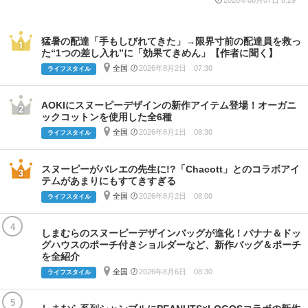
猛暑の配達「手もしびれてきた」→限界寸前の配達員を救っ
た“1つの差し入れ”に「効果てきめん」【作者に聞く】
全国
2026年8月2日 07:30
ライフスタイル
AOKIにスヌーピーデザインの新作アイテム登場！オーガニ
ックコットンを使用した全6種
全国
2026年8月1日 08:30
ライフスタイル
スヌーピーがバレエの先生に!?「Chacott」とのコラボアイ
テムがあまりにもすてきすぎる
全国
2026年8月2日 08:00
ライフスタイル
4
しまむらのスヌーピーデザインバッグが進化！バナナ＆ドッ
グハウスのポーチ付きショルダーなど、新作バッグ＆ポーチ
を全紹介
全国
2026年8月6日 08:30
ライフスタイル
5