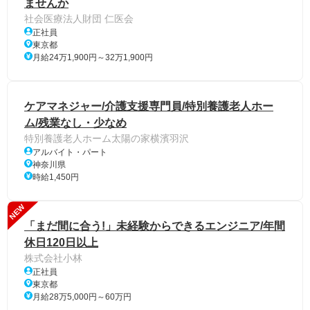
ませんか
社会医療法人財団 仁医会
正社員
東京都
月給24万1,900円～32万1,900円
ケアマネジャー/介護支援専門員/特別養護老人ホー
ム/残業なし・少なめ
特別養護老人ホーム太陽の家横濱羽沢
アルバイト・パート
神奈川県
時給1,450円
NEW
「まだ間に合う!」未経験からできるエンジニア/年間
休日120日以上
株式会社小林
正社員
東京都
月給28万5,000円～60万円