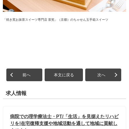
「焼き窯お抹茶スイーツ専門店 茶筅」（京都）のちゃせん玉手箱スイーツ
前へ
本文に戻る
次へ
求人情報
病院での理学療法士・PT/「生活」を見据えたリハビ
リを!在宅復帰支援や地域活動を通して地域に貢献し