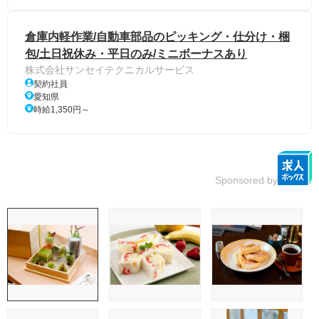
倉庫内軽作業/自動車部品のピッキング・仕分け・梱
包/土日祝休み・平日のみ/ミニボーナスあり
株式会社サンセイテクニカルサービス
契約社員
愛知県
時給1,350円～
Sponsored by