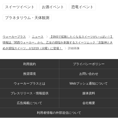
スイーツイベント
お酒イベント
恐竜イベント
プラネタリウム・天体観測
ウォーカープラス
ニュース
【SNSで拡散したくなるスイーツがいっぱい！】
情報誌「関西ウォーカー」から、乙女の煩悩を刺激するスイーツムック「京阪神とき
めき煩悩スイーツ」が12/19（火曜）に登場！
詳細画像
利用規約
プライバシーポリシー
推奨環境
お問い合わせ
ウォーカープラスとは
Webプッシュ通知について
プレスリリース・情報提供
媒体資料
広告掲載について
会社概要
利用者情報の外部送信について