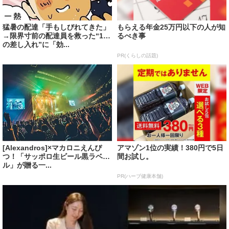
猛暑の配達「手もしびれてきた」
もらえる年金25万円以下の人が知
→限界寸前の配達員を救った“1つ
るべき事
の差し入れ”に「効...
PR(くらしの話題)
[Alexandros]×マカロニえんぴ
アマゾン1位の実績！380円で5日
つ！「サッポロ生ビール黒ラベ
間お試し。
ル」が贈る一...
PR(ハーブ健康本舗)