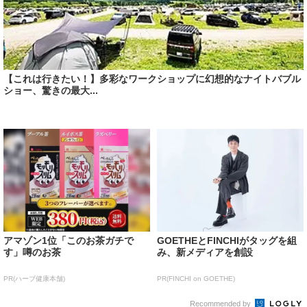
【これは行きたい！】多彩なワークショップに幻想的なナイトバブル
ショー、驚きの最大...
アマゾン1位「このお茶ガチで
GOETHEとFINCHIがタッグを組
す」噂のお茶
み、新メディアを創設
PR(ハーブ健康本舗)
PR(FINCHI on GOETHE)
Recommended by