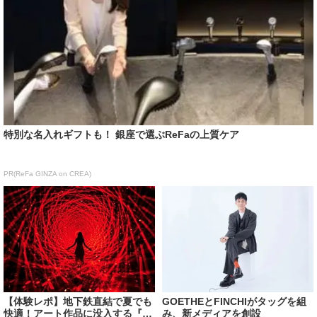
特別な名入れギフトも！ 銀座で選ぶReFaの上質ケア
PR(ReFa GINZA on CREA)
【体験レポ】地下鉄直結で夏でも
GOETHEとFINCHIがタッグを組
快適！アート作品に没入する『チ
み、新メディアを創設