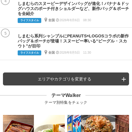
4
しまむらのスヌーピーデザインバッグが進化！バナナ＆ドッ
グハウスのポーチ付きショルダーなど、新作バッグ＆ポーチ
を全紹介
全国
2026年8月6日 08:30
ライフスタイル
5
しまむら系列シャンブルにPEANUTS×LOGOSコラボの新作
バッグ＆ポーチが登場！スヌーピー率いる“ビーグル・スカ
ウト”が目印
全国
2026年8月5日 11:30
ライフスタイル
エリアやカテゴリを変更する
テーマWalker
テーマ別特集をチェック