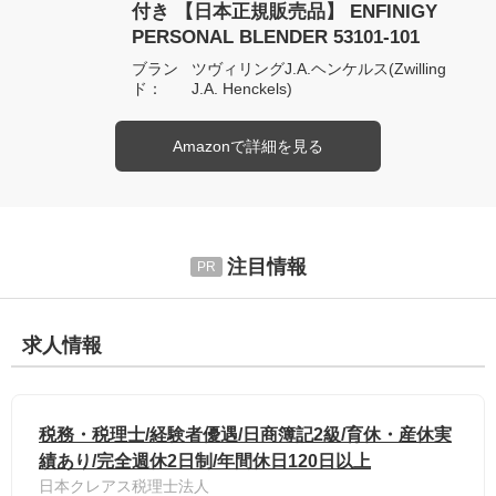
付き 【日本正規販売品】 ENFINIGY
PERSONAL BLENDER 53101-101
ブラン
ツヴィリングJ.A.ヘンケルス(Zwilling
ド：
J.A. Henckels)
Amazonで詳細を見る
注目情報
求人情報
税務・税理士/経験者優遇/日商簿記2級/育休・産休実
績あり/完全週休2日制/年間休日120日以上
日本クレアス税理士法人