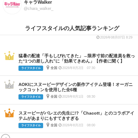
キャラWalker
@chara_walker_
ライフスタイルの人気記事ランキング
2026年08月07日 8:29
猛暑の配達「手もしびれてきた」→限界寸前の配達員を救っ
た“1つの差し入れ”に「効果てきめん」【作者に聞く】
全国
2026年8月2日 07:30
ライフスタイル
AOKIにスヌーピーデザインの新作アイテム登場！オーガニ
ックコットンを使用した全6種
全国
2026年8月1日 08:30
ライフスタイル
スヌーピーがバレエの先生に!?「Chacott」とのコラボアイ
テムがあまりにもすてきすぎる
全国
2026年8月2日 08:00
ライフスタイル