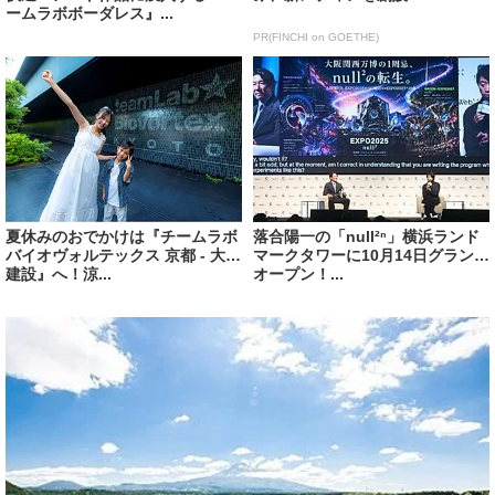
ームラボボーダレス』...
PR(FINCHI on GOETHE)
夏休みのおでかけは『チームラボ
落合陽一の「null²ⁿ」横浜ランド
バイオヴォルテックス 京都 - 大成
マークタワーに10月14日グランド
建設』へ！涼...
オープン！...