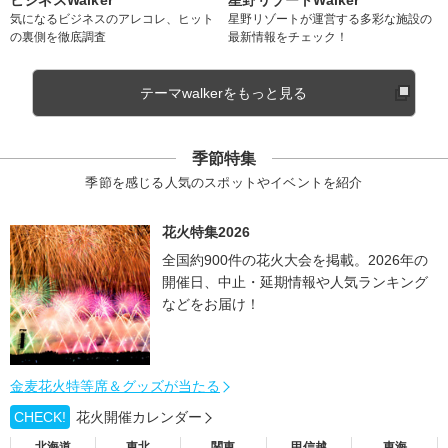
気になるビジネスのアレコレ、ヒット
星野リゾートが運営する多彩な施設の
の裏側を徹底調査
最新情報をチェック！
テーマwalkerをもっと見る
季節特集
季節を感じる人気のスポットやイベントを紹介
花火特集2026
全国約900件の花火大会を掲載。2026年の
開催日、中止・延期情報や人気ランキング
などをお届け！
金麦花火特等席＆グッズが当たる
CHECK!
花火開催カレンダー
北海道
東北
関東
甲信越
東海