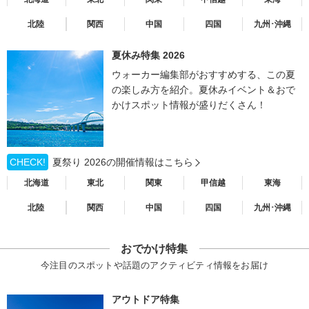
北陸
関西
中国
四国
九州･沖縄
夏休み特集 2026
ウォーカー編集部がおすすめする、この夏
の楽しみ方を紹介。夏休みイベント＆おで
かけスポット情報が盛りだくさん！
CHECK!
夏祭り 2026の開催情報はこちら
北海道
東北
関東
甲信越
東海
北陸
関西
中国
四国
九州･沖縄
おでかけ特集
今注目のスポットや話題のアクティビティ情報をお届け
アウトドア特集