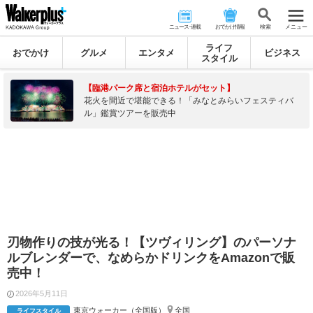
ニュース･連載
おでかけ情報
検 索
メニュー
ライフ
おでかけ
グルメ
エンタメ
ビジネス
スタイル
【臨港パーク席と宿泊ホテルがセット】
花火を間近で堪能できる！「みなとみらいフェスティバ
ル」鑑賞ツアーを販売中
刃物作りの技が光る！【ツヴィリング】のパーソナ
ルブレンダーで、なめらかドリンクをAmazonで販
売中！
2026年5月11日
東京ウォーカー（全国版）
全国
ライフスタイル