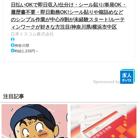
日払いOKで即日収入/仕分け・シール貼り/単発OK・
履歴書不要・即日勤務OK!シール貼りや箱詰めなど
のシンプル作業が中心/9割が未経験スタート!ルーテ
ィンワークが好きな方注目/神奈川県/横浜市中区
日本トスコム株式会社
神奈川県
時給1,339円～
Sponsored by
注目記事