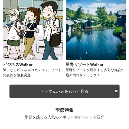
ビジネスWalker
星野リゾートWalker
気になるビジネスのアレコレ、ヒット
星野リゾートが運営する多彩な施設の
の裏側を徹底調査
最新情報をチェック！
テーマwalkerをもっと見る
季節特集
季節を感じる人気のスポットやイベントを紹介