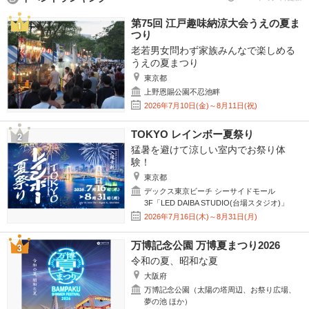
第75回 江戸趣味納涼大会うえの夏ま
つり
老若男女問わず家族みんなで楽しめる
うえの夏まつり
東京都
上野恩賜公園不忍池畔
2026年7月10日(金)～8月11日(祝)
TOKYO レインボー夏祭り
猛暑を避けて涼しい室内でお祭り体
験！
東京都
デックス東京ビーチ シーサイドモール
3F「LED DAIBA STUDIO(台場スタジオ)」
2026年7月16日(木)～8月31日(月)
万博記念公園 万博夏まつり2026
令和の夏、昭和な夏
大阪府
万博記念公園（太陽の塔周辺、お祭り広場、
夢の池 ほか）