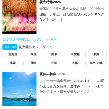
花火特集2026
全国約900件の花火大会を掲載。2026年の
開催日、中止・延期情報や人気ランキング
などをお届け！
金麦花火特等席＆グッズが当たる
CHECK!
花火開催カレンダー
北海道
東北
関東
甲信越
東海
北陸
関西
中国
四国
九州･沖縄
夏休み特集 2026
ウォーカー編集部がおすすめする、この夏
の楽しみ方を紹介。夏休みイベント＆おで
かけスポット情報が盛りだくさん！