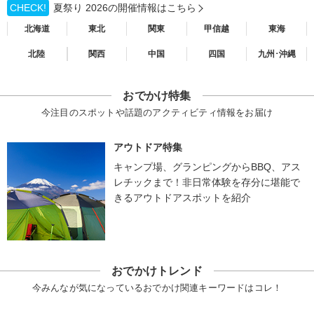
CHECK!
夏祭り 2026の開催情報はこちら
北海道
東北
関東
甲信越
東海
北陸
関西
中国
四国
九州･沖縄
おでかけ特集
今注目のスポットや話題のアクティビティ情報をお届け
アウトドア特集
キャンプ場、グランピングからBBQ、アス
レチックまで！非日常体験を存分に堪能で
きるアウトドアスポットを紹介
おでかけトレンド
今みんなが気になっているおでかけ関連キーワードはコレ！