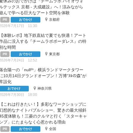
夏休みのおでかけは『チームラボ バイオヴォ
ルテックス 京都 - 大成建設』へ！涼みながら
遊んで学べる巨大なアート空間を体験
京都府
おでかけ
2026年7月17日 11:30
【体験レポ】地下鉄直結で夏でも快適！アート
作品に没入する『チームラボボーダレス』の特
別な時間
東京都
おでかけ
2026年7月24日 12:52
落合陽一の「null²ⁿ」横浜ランドマークタワー
に10月14日グランドオープン！万博“ﾇﾙの森”が
常設化
神奈川県
おでかけ
2026年7月30日 18:00
【これは行きたい！】多彩なワークショップに
幻想的なナイトバブルショー、驚きの最大傾斜
45度体験も！三菱のクルマと行く「スターキャ
ンプ」にたまらなく心惹かれる理由
全国
おでかけ