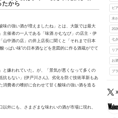
ったから
ビ
水
酸味の強い酒が増えましたね」とは、大阪では最大
20
」主催者の一人である「味酒 かむなび」の店主・伊
七
「山中酒の店」の井上店長に聞くと「それまで日本
“酸っぱい味”の日本酒などを意図的に作る酒蔵がでて
リ
お
」と嫌われていた。が、「景気が悪くなって多くの
プ
抵抗もない」(伊戸川さん)。劣化を防ぐ技術革新もあ
た消費者の嗜好に合わせて甘く酸味の強い酒を造る
口以外にも、さまざまな味わいの酒が市場に現れ、