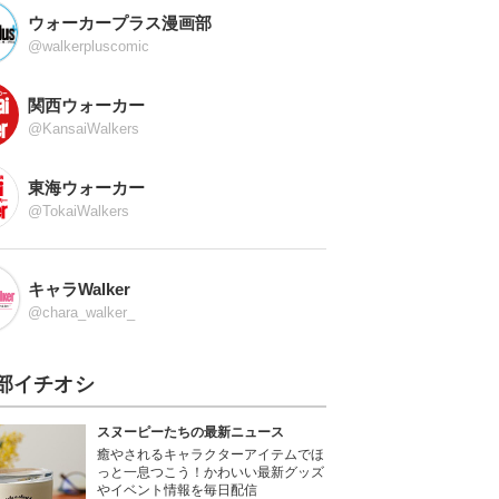
ウォーカープラス漫画部
@walkerpluscomic
関西ウォーカー
@KansaiWalkers
東海ウォーカー
@TokaiWalkers
キャラWalker
@chara_walker_
部イチオシ
スヌーピーたちの最新ニュース
癒やされるキャラクターアイテムでほ
っと一息つこう！かわいい最新グッズ
やイベント情報を毎日配信