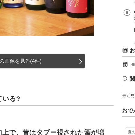
お
の画像を見る(4件)
先
閲
最近見
ている?
おで
向上で、昔はタブー視された酒が増
夏