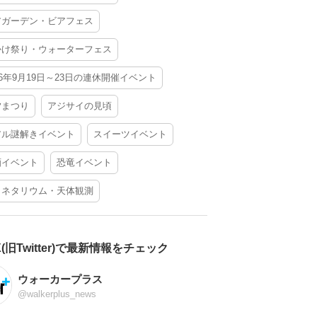
アガーデン・ビアフェス
かけ祭り・ウォーターフェス
26年9月19日～23日の連休開催イベント
夕まつり
アジサイの見頃
アル謎解きイベント
スイーツイベント
酒イベント
恐竜イベント
ラネタリウム・天体観測
X(旧Twitter)で最新情報をチェック
ウォーカープラス
@walkerplus_news