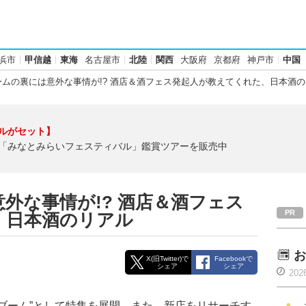
浜市
甲信越
東海
名古屋市
北陸
関西
大阪府
京都府
神戸市
中国
ムの裏には意外な事情が!? 酒店＆酒フェス発起人が教えてくれた、日本酒
ルがセット】
「みなとみらいフェスティバル」鑑賞ツアーを販売中
外な事情が!? 酒店＆酒フェス
、日本酒のリアル
お
X(旧Twitter)で
Facebookで
シェア
シェア
202
酒ブーム”として特集を展開。また、新店をリサーチす