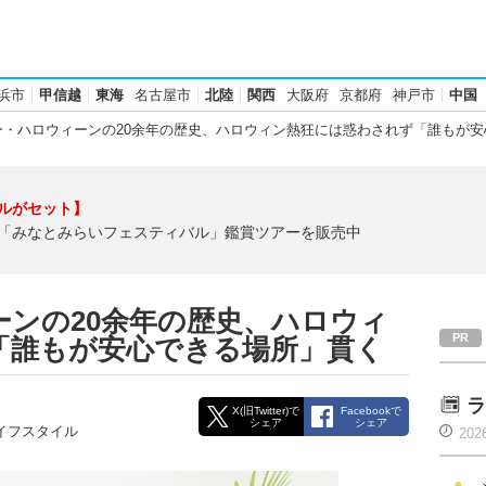
浜市
甲信越
東海
名古屋市
北陸
関西
大阪府
京都府
神戸市
中国
・ハロウィーンの20余年の歴史、ハロウィン熱狂には惑わされず「誰もが安
ルがセット】
「みなとみらいフェスティバル」鑑賞ツアーを販売中
ンの20余年の歴史、ハロウィ
「誰もが安心できる場所」貫く
ラ
X(旧Twitter)で
Facebookで
シェア
シェア
イフスタイル
202