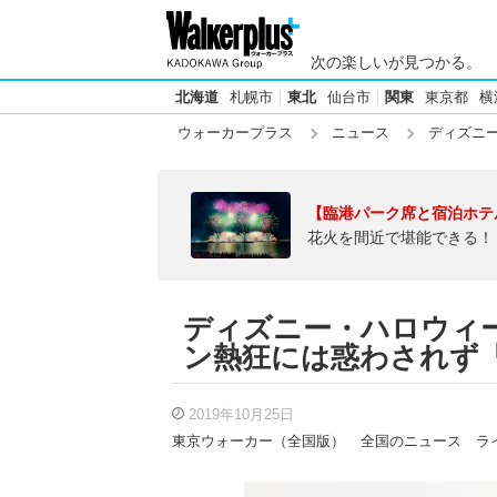
次の楽しいが見つかる。
北海道
札幌市
東北
仙台市
関東
東京都
横
ウォーカープラス
ニュース
ディズニー
【臨港パーク席と宿泊ホテ
花火を間近で堪能できる！
ディズニー・ハロウィー
ン熱狂には惑わされず
2019年10月25日
東京ウォーカー（全国版）
全国のニュース
ラ