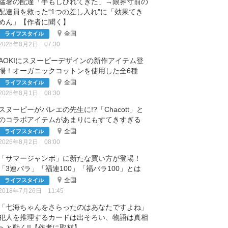
猛暑の配達「手もしびれてきた」→限界寸前の
配達員を救った“1つの差し入れ”に「効果てき
めん」【作者に聞く】
全国
ライフスタイル
2026年8月2日 07:30
AOKIにスヌーピーデザインの新作アイテム登
場！オーガニックコットンを使用した全6種
全国
ライフスタイル
2026年8月1日 08:30
スヌーピーがバレエの先生に!?「Chacott」と
のコラボアイテムがあまりにもすてきすぎる
全国
ライフスタイル
2026年8月2日 08:00
「サマージャンボ」に新たな買い方が登場！
「3連バラ」「福連100」「福バラ100」とは
全国
ライフスタイル
2018年7月26日 11:45
「七海ちゃんをさらったのはあなたですよね」
犯人を推理するカードは出そろい、物語は真相
へと動く!!【作者に取材】