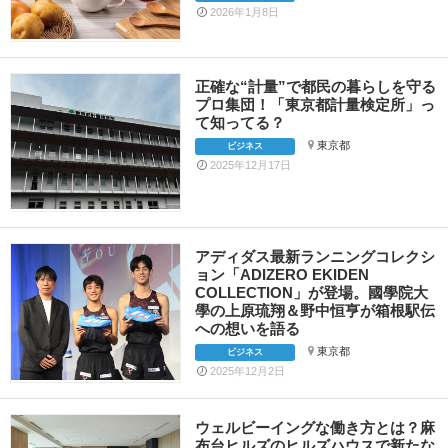
2026年1月8日
正確な“計量”で都民の暮らしを守る
プロ集団！「東京都計量検定所」っ
て知ってる？
東京都
ビジネス
2025年12月17日
アディダス最新ランニングコレクシ
ョン「ADIZERO EKIDEN
COLLECTION」が登場。國學院大
學の上原琉翔＆野中恒亨が箱根駅伝
への想いを語る
東京都
ビジネス
2025年12月2日
ウェルビーイングな働き方とは？麻
布台ヒルズのヒルズハウスで新たな