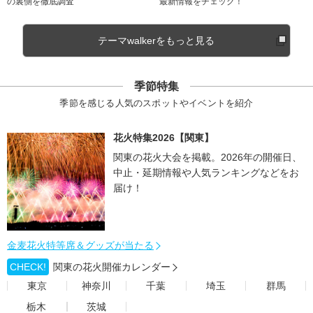
の裏側を徹底調査
最新情報をチェック！
テーマwalkerをもっと見る
季節特集
季節を感じる人気のスポットやイベントを紹介
花火特集2026【関東】
関東の花火大会を掲載。2026年の開催日、
中止・延期情報や人気ランキングなどをお
届け！
金麦花火特等席＆グッズが当たる
CHECK!
関東の花火開催カレンダー
東京
神奈川
千葉
埼玉
群馬
栃木
茨城