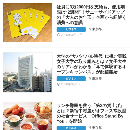
社員に3万2000円を支給も、使用期
限は“2週間”！サニーサイドアップ
の「大人のお年玉」企画から紐解く
消費への意識
東京都
ビジネス
2026年3月12日
大学の“サバイバル時代”に挑む実践
女子大学の取り組みとは？女子大生
のリアルがわかる「耳で体験するオ
ープンキャンパス」が配信開始
東京都
ビジネス
2026年3月10日
ランチ難民を救う「第3の賃上げ」
とは？新宿中村屋がオフィス常設型
の社食サービス「Office Stand By
You」を開始
東京都
ビジネス