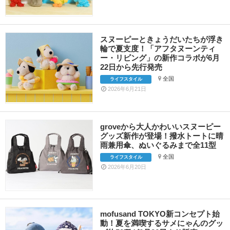
スヌーピーときょうだいたちが浮き
輪で夏支度！「アフタヌーンティ
ー・リビング」の新作コラボが6月
22日から先行発売
全国
ライフスタイル
2026年6月21日
groveから大人かわいいスヌーピー
グッズ新作が登場！撥水トートに晴
雨兼用傘、ぬいぐるみまで全11型
全国
ライフスタイル
2026年6月20日
mofusand TOKYO新コンセプト始
動！夏を満喫するサメにゃんのグッ