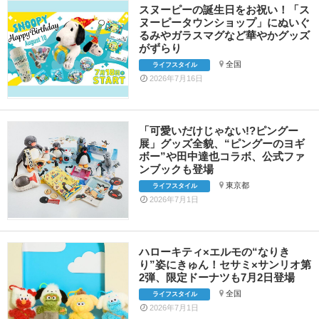
スヌーピーの誕生日をお祝い！「ス
ヌーピータウンショップ」にぬいぐ
るみやガラスマグなど華やかグッズ
がずらり
全国
ライフスタイル
2026年7月16日
「可愛いだけじゃない!?ピングー
展」グッズ全貌、“ピングーのヨギ
ボー”や田中達也コラボ、公式ファ
ンブックも登場
東京都
ライフスタイル
2026年7月1日
ハローキティ×エルモの“なりき
り”姿にきゅん！セサミ×サンリオ第
2弾、限定ドーナツも7月2日登場
全国
ライフスタイル
2026年7月1日