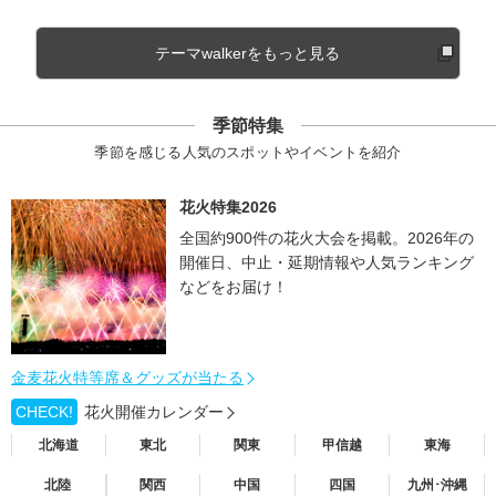
テーマwalkerをもっと見る
季節特集
季節を感じる人気のスポットやイベントを紹介
花火特集2026
全国約900件の花火大会を掲載。2026年の
開催日、中止・延期情報や人気ランキング
などをお届け！
金麦花火特等席＆グッズが当たる
CHECK!
花火開催カレンダー
北海道
東北
関東
甲信越
東海
北陸
関西
中国
四国
九州･沖縄