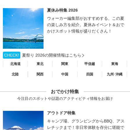
夏休み特集 2026
ウォーカー編集部がおすすめする、この夏
の楽しみ方を紹介。夏休みイベント＆おで
かけスポット情報が盛りだくさん！
CHECK!
夏祭り 2026の開催情報はこちら
北海道
東北
関東
甲信越
東海
北陸
関西
中国
四国
九州･沖縄
おでかけ特集
今注目のスポットや話題のアクティビティ情報をお届け
アウトドア特集
キャンプ場、グランピングからBBQ、アス
レチックまで！非日常体験を存分に堪能で