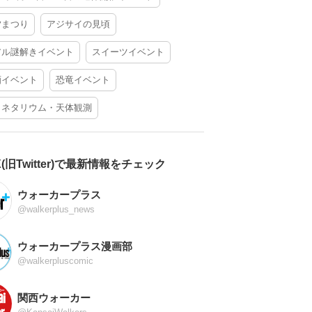
夕まつり
アジサイの見頃
アル謎解きイベント
スイーツイベント
酒イベント
恐竜イベント
ラネタリウム・天体観測
X(旧Twitter)で最新情報をチェック
ウォーカープラス
@walkerplus_news
ウォーカープラス漫画部
@walkerpluscomic
関西ウォーカー