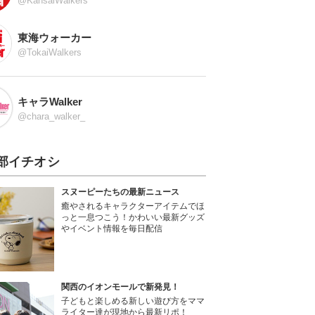
@KansaiWalkers
東海ウォーカー
@TokaiWalkers
キャラWalker
@chara_walker_
部イチオシ
スヌーピーたちの最新ニュース
癒やされるキャラクターアイテムでほ
っと一息つこう！かわいい最新グッズ
やイベント情報を毎日配信
関西のイオンモールで新発見！
子どもと楽しめる新しい遊び方をママ
ライター達が現地から最新リポ！