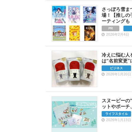
さっぽろ雪まつ
場！【推しの
ーティングも
PR
2026年2月4日
冷えに悩む人
は“名前変更
ビジネス
2026年1月20日
スヌーピーの
ットやポーチ
ライフスタイル
2026年1月13日