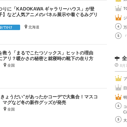
りに「KADOKAWA ギャラリーハウス」が登
T
子】など人気アニメのパネル展示や着ぐるみグリ
ジ
北海道
万
おでかけ
「
を救う「まるでこたつソックス」ヒットの理由
全
”にアリ？暖かさの秘密と就寝時の靴下の在り方
全国
8月
ブ
日
“きょうだい”があったかコーデで大集合！マスコ
明
、マグなど冬の新作グッズが発売
コ
全国
Ci
大