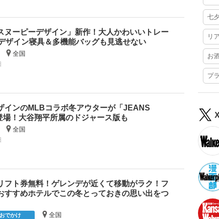
七
スヌーピーデザイン」新作！大人かわいいトレー
リ
年デザイン寝具＆多機能バッグも見逃せない
全国
お
日
プ
インのMLBコラボ冬アウターが「JEANS
ら登場！大谷翔平所属のドジャース版も
全国
日
リフト券無料！ゲレンデが近くて移動がラク！フ
おすすめホテルでこの冬とっておきの思い出をつ
全国
おでかけ