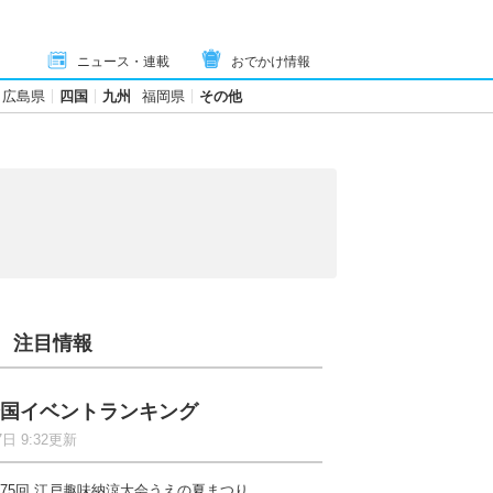
ニュース・連載
おでかけ情報
広島県
四国
九州
福岡県
その他
注目情報
国イベントランキング
7日 9:32更新
75回 江戸趣味納涼大会うえの夏まつり