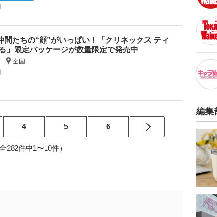
日
仲間たちの“顔”がいっぱい！「クリネックス ティ
るる」限定パッケージが数量限定で発売中
全国
日
編集
4
5
6
9（全282件中1〜10件）