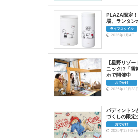
PLAZA限
場、ランタン
ライフスタイル
2026年1月4日
【星野リゾー
ニック!?「
ホで開催中
おでかけ
2025年12月28
パディントン
づくしの限定
おでかけ
2025年12月27