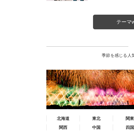
テーマw
季節を感じる人
北海道
東北
関東
関西
中国
四国