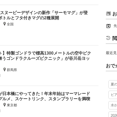
定！スヌーピーデザインの新作「サーモマグ」が登
お
ボトルとフタ付きマグの2種展開
全国
先
閲
最近見
ト】特製ゴンドラで標高1300メートルの空中ピク
雪舞うゴンドラクルーズピクニック」が谷川岳ヨッ
おで
群馬県
日
夏
が日本橋にやってきた！年末年始はマーマレード
ビ
グルメ、スケートリンク、スタンプラリーを満喫
東京都
水
日
20