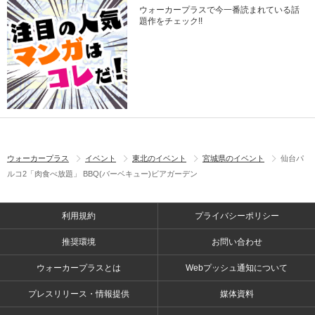
ウォーカープラスで今一番読まれている話
題作をチェック!!
ウォーカープラス
イベント
東北のイベント
宮城県のイベント
仙台パ
ルコ2「肉食べ放題」 BBQ(バーベキュー)ビアガーデン
利用規約
プライバシーポリシー
推奨環境
お問い合わせ
ウォーカープラスとは
Webプッシュ通知について
プレスリリース・情報提供
媒体資料