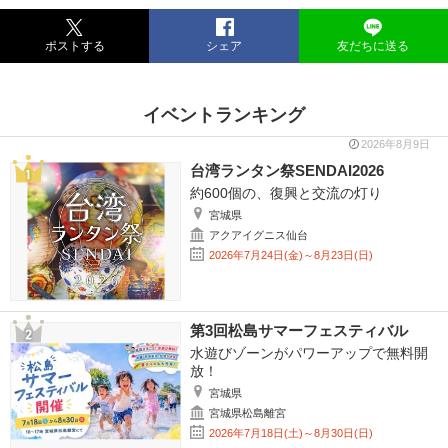
ポストする
シェア
友だちに送る
イベントランキング
2026年8月9日
台湾ランタン祭SENDAI2026
約600個の、復興と交流の灯り
宮城県
アクアイグニス仙台
2026年7月24日(金)～8月23日(日)
第3回松島サマーフェスティバル
水遊びゾーンがパワーアップで無料開
放！
宮城県
宮城県松島離宮
2026年7月18日(土)～8月30日(日)