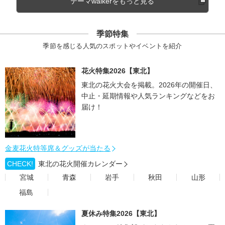
テーマwalkerをもっと見る
季節特集
季節を感じる人気のスポットやイベントを紹介
花火特集2026【東北】
東北の花火大会を掲載。2026年の開催日、
中止・延期情報や人気ランキングなどをお
届け！
金麦花火特等席＆グッズが当たる
CHECK!
東北の花火開催カレンダー
宮城
青森
岩手
秋田
山形
福島
夏休み特集2026【東北】