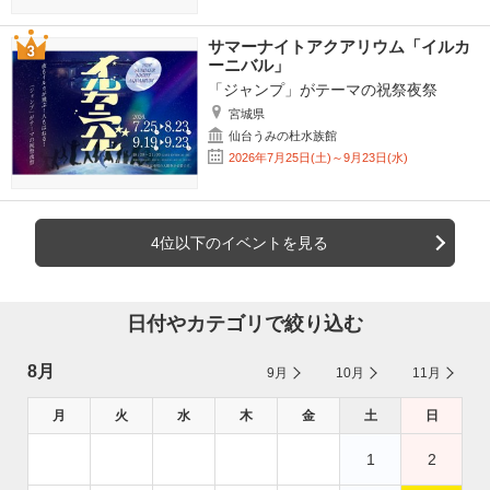
サマーナイトアクアリウム「イルカ
ーニバル」
「ジャンプ」がテーマの祝祭夜祭
宮城県
仙台うみの杜水族館
2026年7月25日(土)～9月23日(水)
4位以下のイベントを見る
日付やカテゴリで絞り込む
8月
9月
10月
11月
月
火
水
木
金
土
日
1
2