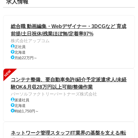
求人情報
総合職 動画編集・Webデザイナー・3DCGなど 育成
前提/土日祝休/残業ほぼ無/定着率97%
株式会社アップコム
正社員
北海道
月給22万円～
NEW
コンテナ整備、要自動車免許/紹介予定派遣求人/未経
験OK&月収28万円以上可能/整備作業
パーソルファクトリーパートナーズ株式会社
派遣社員
北海道
時給1,750円～
ネットワーク管理スタッフ/IT業界の基盤を支える/転