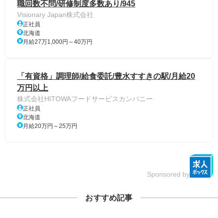
職回数不問/研修制度多数あり/945
Visionary Japan株式会社
正社員
北海道
月給27万1,000円～40万円
「有資格」調理師/給食委託/豊水すすきの駅/月給20
万円以上
株式会社HITOWAフードサービスカンパニー
正社員
北海道
月給20万円～25万円
Sponsored by
おすすめ記事