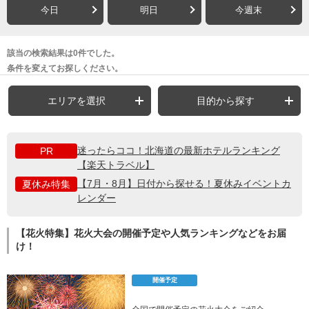
今日
明日
今週末
該当の検索結果は0件でした。
条件を変えてお探しください。
エリアを選択
目的から探す
迷ったらココ！北海道の最新ホテルランキング
PR
【楽天トラベル】
【7月・8月】日付から探せる！夏休みイベントカ
夏休み特集
レンダー
【花火特集】花火大会の開催予定や人気ランキングなどをお届
け！
開催予定