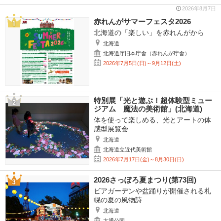
2026年8月7日
赤れんがサマーフェスタ2026
北海道の「楽しい」を赤れんがから
北海道
北海道庁旧本庁舎（赤れんが庁舎）
2026年7月5日(日)～9月12日(土)
特別展「光と遊ぶ！超体験型ミュー
ジアム 魔法の美術館」(北海道)
体を使って楽しめる、光とアートの体
感型展覧会
北海道
北海道立近代美術館
2026年7月17日(金)～8月30日(日)
2026さっぽろ夏まつり(第73回)
ビアガーデンや盆踊りが開催される札
幌の夏の風物詩
北海道
大通公園