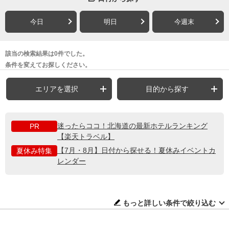
今日
明日
今週末
該当の検索結果は0件でした。
条件を変えてお探しください。
エリアを選択
目的から探す
迷ったらココ！北海道の最新ホテルランキング
PR
【楽天トラベル】
【7月・8月】日付から探せる！夏休みイベントカ
夏休み特集
レンダー
もっと詳しい条件で絞り込む