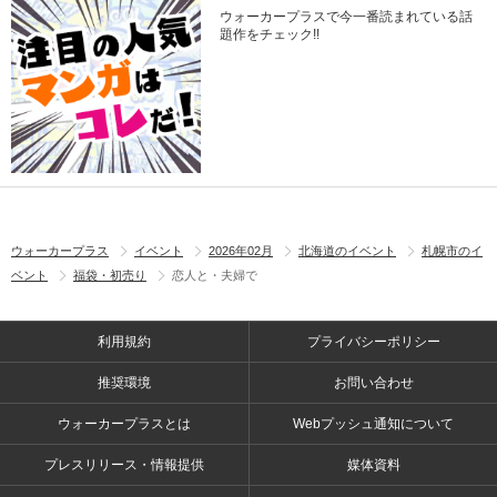
ウォーカープラスで今一番読まれている話
題作をチェック!!
ウォーカープラス
イベント
2026年02月
北海道のイベント
札幌市のイ
ベント
福袋・初売り
恋人と・夫婦で
利用規約
プライバシーポリシー
推奨環境
お問い合わせ
ウォーカープラスとは
Webプッシュ通知について
プレスリリース・情報提供
媒体資料