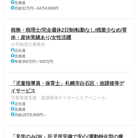
北海道
月給32万円～64万4,000円
税務・税理士/完全週休2日制/転勤なし/残業少なめ/育
休・産休実績あり/女性活躍
小平税理士事務所
正社員
北海道
年収350万円～550万円
「児童指導員・保育士」札幌市白石区・放課後等デ
イサービス
児童発達支援・放課後等デイサービスアベニール
正社員
北海道
月給19万5,000円～
「見学のみOK」託児所完備で安心!運動特化型の療