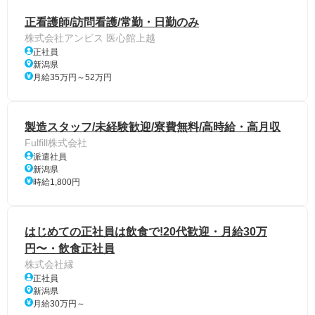
正看護師/訪問看護/常勤・日勤のみ
株式会社アンビス 医心館上越
正社員
新潟県
月給35万円～52万円
製造スタッフ/未経験歓迎/寮費無料/高時給・高月収
Fulfill株式会社
派遣社員
新潟県
時給1,800円
はじめての正社員は飲食で!20代歓迎・月給30万
円〜・飲食正社員
株式会社縁
正社員
新潟県
月給30万円～