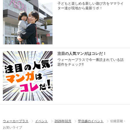
子どもと楽しめる新しい遊び方をママライ
ター達が現地から最新リポ！
注目の人気マンガはコレだ！
ウォーカープラスで今一番読まれている話
題作をチェック!!
ウォーカープラス
イベント
2026年02月
甲信越のイベント
伝統芸能・
お笑いライブ