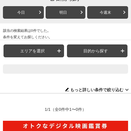
今日
明日
今週末
該当の検索結果は0件でした。
条件を変えてお探しください。
エリアを選択
目的から探す
もっと詳しい条件で絞り込む
1/1
（全0件中1〜0件）