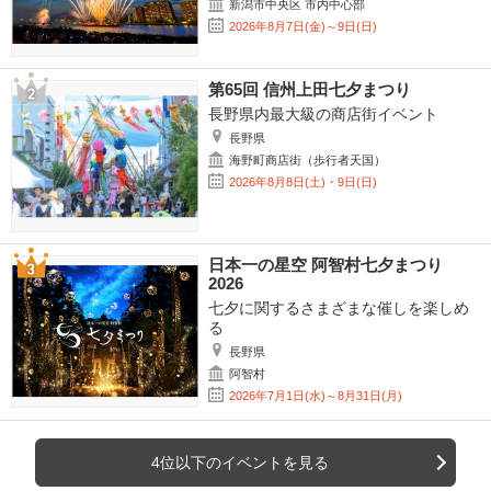
新潟市中央区 市内中心部
2026年8月7日(金)～9日(日)
第65回 信州上田七夕まつり
長野県内最大級の商店街イベント
長野県
海野町商店街（歩行者天国）
2026年8月8日(土)・9日(日)
日本一の星空 阿智村七夕まつり
2026
七夕に関するさまざまな催しを楽しめ
る
長野県
阿智村
2026年7月1日(水)～8月31日(月)
4位以下のイベントを見る