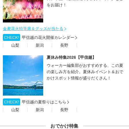
をお届け！
金麦花火特等席＆グッズが当たる
CHECK!
甲信越の花火開催カレンダー
山梨
新潟
長野
夏休み特集2026【甲信越】
ウォーカー編集部がおすすめする、この夏
の楽しみ方を紹介。夏休みイベント＆おで
かけスポット情報が盛りだくさん！
CHECK!
甲信越の夏祭りはこちら
山梨
新潟
長野
おでかけ特集