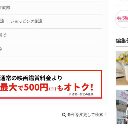
了間際
施設
ショッピング施設
婦で
編集
ぶ
条件を変更して検索