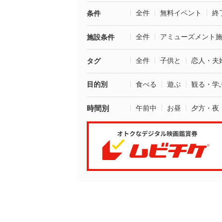
全件
無料イベント
終
条件
全件
アミューズメント
施設条件
全件
子供と
恋人・夫
タグ
目的別
食べる
遊ぶ
観る・学
時間別
午前中
お昼
夕方・夜