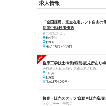
求人情報
「全国採用」完全在宅シフト自由の電話
活躍中/経験者優遇
株式会社スピカ
業務委託
北海道
月給10万円～50万円
NEW
臨床工学技士/常勤/病院/託児所あり/
医療法人社団三慈会 釧路三慈会病院
正社員
北海道
月給18万4,000円～
接客・販売スタッフ/自動車販売店/完全
ネクステージ帯広店