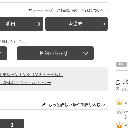
ウォーカープラス掲載の駅・路線について
明日
今週末
お探しください。
目的から探す
ホテルランキング【楽天トラベル】
北
る！夏休みイベントカレンダー
8月
赤
もっと詳しい条件で絞り込む
特
美
1
2