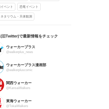
酒イベント
恐竜イベント
ラネタリウム・天体観測
X(旧Twitter)で最新情報をチェック
ウォーカープラス
@walkerplus_news
ウォーカープラス漫画部
@walkerpluscomic
関西ウォーカー
@KansaiWalkers
東海ウォーカー
@TokaiWalkers