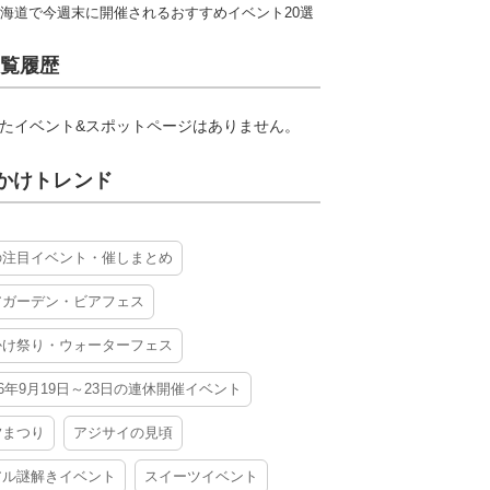
海道で今週末に開催されるおすすめイベント20選
覧履歴
たイベント&スポットページはありません。
かけトレンド
の注目イベント・催しまとめ
アガーデン・ビアフェス
かけ祭り・ウォーターフェス
26年9月19日～23日の連休開催イベント
夕まつり
アジサイの見頃
アル謎解きイベント
スイーツイベント