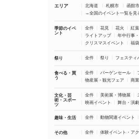
エリア
北海道
札幌市
函館
→全国のイベント一覧を見
全件
花見
花火
紅
季節のイベ
ント
ライトアップ
年中行事
クリスマスイベント
福
全件
祭り
フェスティ
祭り
全件
バーゲンセール
食べる・買
う
物産展・観光フェア
商
全件
美術展・博物展
文化・芸
術・スポー
映画イベント
舞台・演
ツ
全件
動物関連イベント
趣味・生活
全件
体験イベント・ア
その他