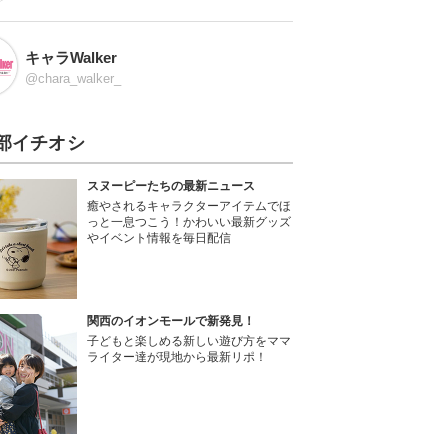
キャラWalker
@chara_walker_
部イチオシ
スヌーピーたちの最新ニュース
癒やされるキャラクターアイテムでほ
っと一息つこう！かわいい最新グッズ
やイベント情報を毎日配信
関西のイオンモールで新発見！
子どもと楽しめる新しい遊び方をママ
ライター達が現地から最新リポ！