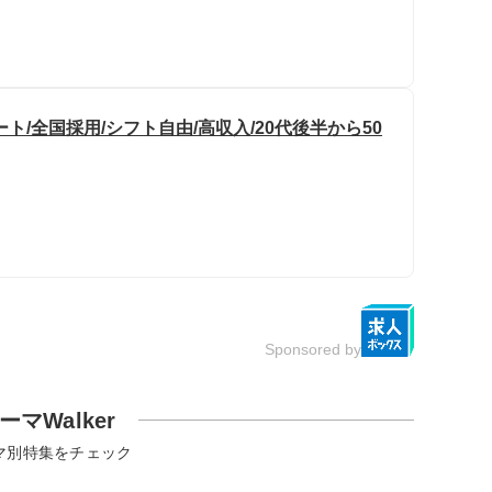
/全国採用/シフト自由/高収入/20代後半から50
Sponsored by
ーマWalker
マ別特集をチェック