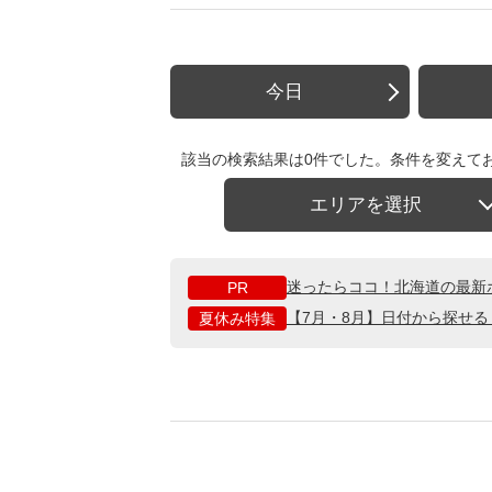
今日
該当の検索結果は0件でした。条件を変えて
エリアを選択
迷ったらココ！北海道の最新
PR
【7月・8月】日付から探せ
夏休み特集