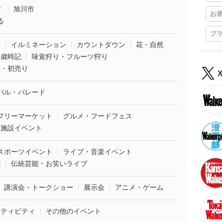
市
旭川市
お
る
プ
葉
イルミネーション
カウントダウン
花・自然
・歳時記
味覚狩り・フルーツ狩り
袋・初売り
バル・パレード
フリーマーケット
グルメ・フードフェス
業施設イベント
スポーツイベント
ライブ・音楽イベント
劇
伝統芸能・お笑いライブ
講演会・トークショー
展示会
アニメ・ゲーム
クティビティ
その他のイベント