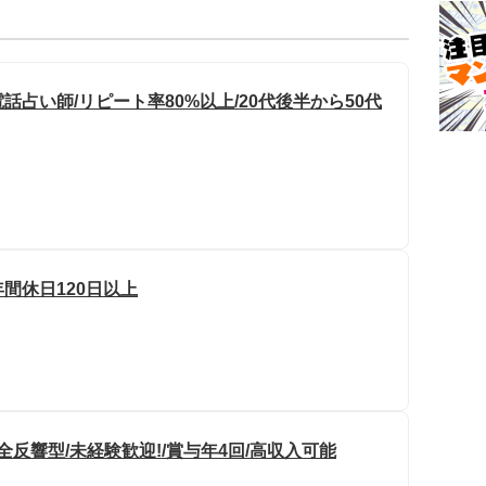
占い師/リピート率80%以上/20代後半から50代
年間休日120日以上
反響型/未経験歓迎!/賞与年4回/高収入可能