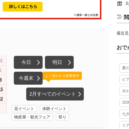
北
閲
最近見
おで
日
今日
明日
夏
1
よく使われる検索条件
今週末
8
ビ
15
水
2月すべてのイベント
22
20
花イベント
体験イベント
七
物産展・観光フェア
祭り
リ