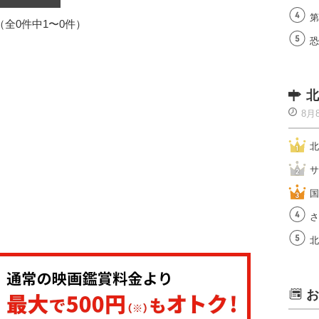
第
1（全0件中1〜0件）
恐
北
8月
北
サ
国
さ
北
お