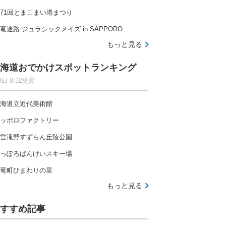
71回とまこまい港まつり
竜迷路 ジュラシックメイズ in SAPPORO
もっと見る
海道おでかけスポットランキング
8日 9:32更新
海道立近代美術館
ッポロファクトリー
営滝野すずらん丘陵公園
っぽろばんけいスキー場
竜町ひまわりの里
もっと見る
すすめ記事