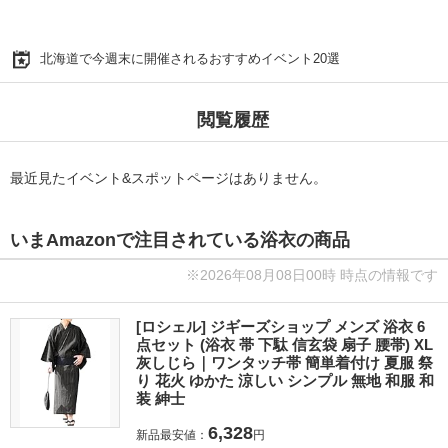
北海道で今週末に開催されるおすすめイベント20選
閲覧履歴
最近見たイベント&スポットページはありません。
いまAmazonで注目されている浴衣の商品
※2026年08月08日00時 時点の情報です
[ロシェル] ジギーズショップ メンズ 浴衣 6
点セット (浴衣 帯 下駄 信玄袋 扇子 腰帯) XL
灰しじら｜ワンタッチ帯 簡単着付け 夏服 祭
り 花火 ゆかた 涼しい シンプル 無地 和服 和
装 紳士
6,328
新品最安値：
円