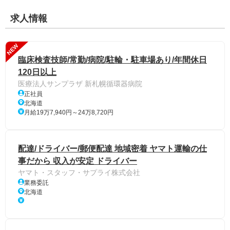
求人情報
NEW
臨床検査技師/常勤/病院/駐輪・駐車場あり/年間休日
120日以上
医療法人サンプラザ 新札幌循環器病院
正社員
北海道
月給19万7,940円～24万8,720円
配達/ドライバー/郵便配達 地域密着 ヤマト運輸の仕
事だから 収入が安定 ドライバー
ヤマト・スタッフ・サプライ株式会社
業務委託
北海道