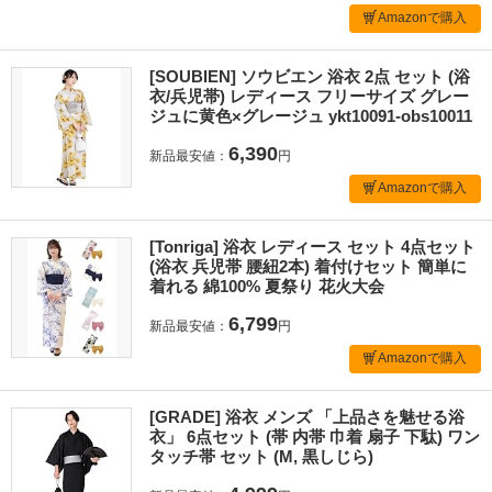
Amazonで購入
[SOUBIEN] ソウビエン 浴衣 2点 セット (浴
衣/兵児帯) レディース フリーサイズ グレー
ジュに黄色×グレージュ ykt10091-obs10011
6,390
新品最安値：
円
Amazonで購入
[Tonriga] 浴衣 レディース セット 4点セット
(浴衣 兵児帯 腰紐2本) 着付けセット 簡単に
着れる 綿100% 夏祭り 花火大会
6,799
新品最安値：
円
Amazonで購入
[GRADE] 浴衣 メンズ 「上品さを魅せる浴
衣」 6点セット (帯 内帯 巾着 扇子 下駄) ワン
タッチ帯 セット (M, 黒しじら)