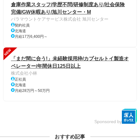
倉庫作業スタッフ/学歴不問/研修制度あり/社会保険
完備/GW休暇あり/旭川センター・M
パラマウントケアサービス株式会社 旭川センター
契約社員
北海道
月給17万6,400円～
NEW
「まだ間に合う!」未経験採用枠/カプセルトイ製造オ
ペレーター/年間休日125日以上
株式会社小林
正社員
北海道
月給28万円～50万円
Sponsored by
おすすめ記事