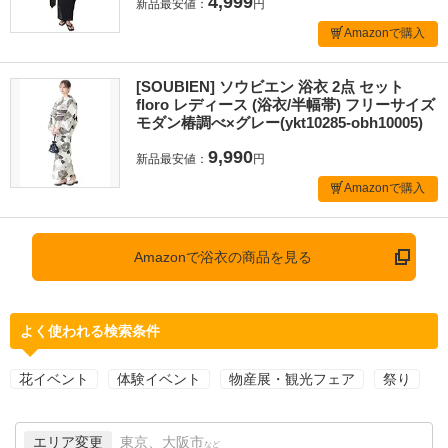
4,999
新品最安値：
円
Amazonで購入
[SOUBIEN] ソウビエン 浴衣 2点 セット
floro レディース (浴衣/半幅帯) フリーサイズ
モダン椿調べ×グレー(ykt10285-obh10005)
9,990
新品最安値：
円
Amazonで購入
Amazonで浴衣の商品を見る
よく使われる検索条件
花イベント
体験イベント
物産展・観光フェア
祭り
エリア変更
東京、大阪市
など