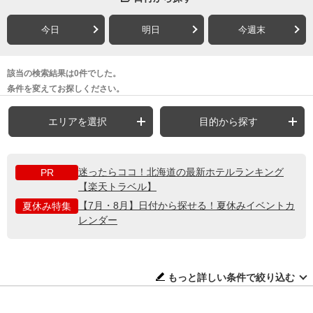
今日
明日
今週末
該当の検索結果は0件でした。
条件を変えてお探しください。
エリアを選択
目的から探す
迷ったらココ！北海道の最新ホテルランキング
PR
【楽天トラベル】
【7月・8月】日付から探せる！夏休みイベントカ
夏休み特集
レンダー
もっと詳しい条件で絞り込む