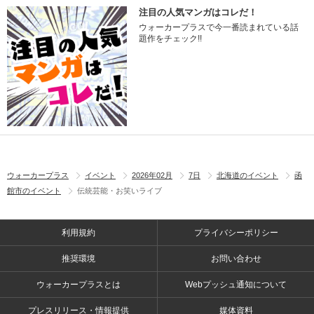
注目の人気マンガはコレだ！
ウォーカープラスで今一番読まれている話
題作をチェック!!
ウォーカープラス
イベント
2026年02月
7日
北海道のイベント
函
館市のイベント
伝統芸能・お笑いライブ
利用規約
プライバシーポリシー
推奨環境
お問い合わせ
ウォーカープラスとは
Webプッシュ通知について
プレスリリース・情報提供
媒体資料