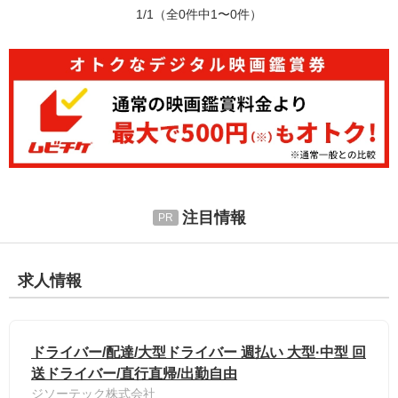
1/1
（全0件中1〜0件）
注目情報
求人情報
ドライバー/配達/大型ドライバー 週払い 大型·中型 回
送ドライバー/直行直帰/出勤自由
ジソーテック株式会社