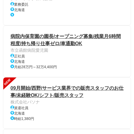
業務委託
北海道
病院内保育園の園長/オープニング募集/残業月6時間
程度/持ち帰り仕事ゼロ/車通勤OK
市立函館病院愛児園
正社員
北海道
月給28万円～32万4,400円
NEW
09月開始/西野/サービス業界での販売スタッフのお仕
事/未経験OK/シフト/販売スタッフ
株式会社パソナ
派遣社員
北海道
時給1,380円