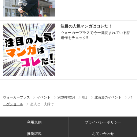
注目の人気マンガはコレだ！
ウォーカープラスで今一番読まれている話
題作をチェック!!
ウォーカープラス
イベント
2026年02月
8日
北海道のイベント
バ
ーゲンセール
恋人と・夫婦で
利用規約
プライバシーポリシー
推奨環境
お問い合わせ