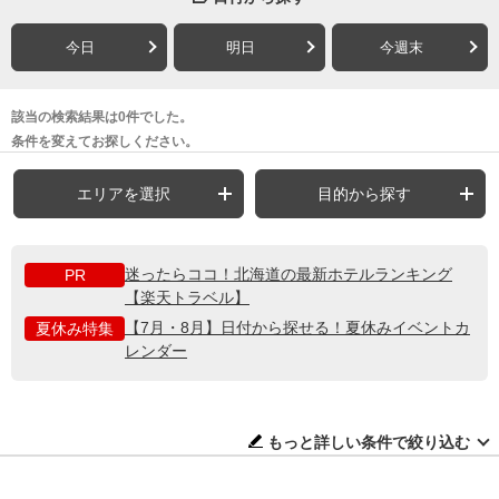
今日
明日
今週末
該当の検索結果は0件でした。
条件を変えてお探しください。
エリアを選択
目的から探す
迷ったらココ！北海道の最新ホテルランキング
PR
【楽天トラベル】
【7月・8月】日付から探せる！夏休みイベントカ
夏休み特集
レンダー
もっと詳しい条件で絞り込む