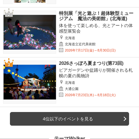
特別展「光と遊ぶ！超体験型ミュー
ジアム 魔法の美術館」(北海道)
体を使って楽しめる、光とアートの体
感型展覧会
北海道
北海道立近代美術館
2026年7月17日(金)～8月30日(日)
2026さっぽろ夏まつり(第73回)
ビアガーデンや盆踊りが開催される札
幌の夏の風物詩
北海道
大通公園
2026年7月23日(木)～8月18日(火)
4位以下のイベントを見る
テーマWalker