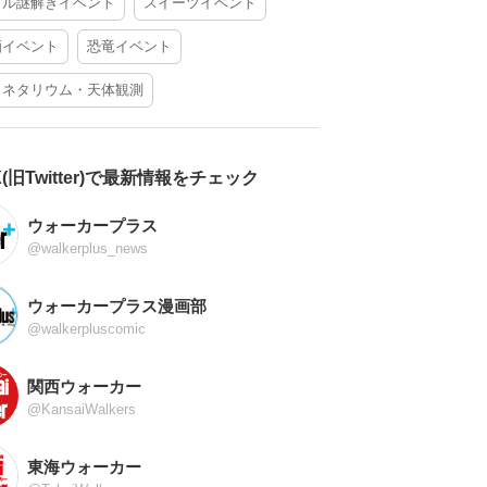
アル謎解きイベント
スイーツイベント
酒イベント
恐竜イベント
ラネタリウム・天体観測
X(旧Twitter)で最新情報をチェック
ウォーカープラス
@walkerplus_news
ウォーカープラス漫画部
@walkerpluscomic
関西ウォーカー
@KansaiWalkers
東海ウォーカー