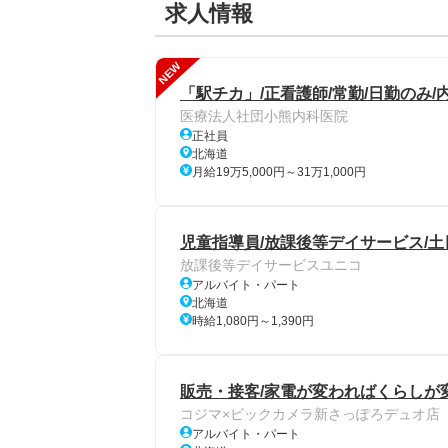
求人情報
NEW
「駅チカ」/正看護師/常勤/日勤のみ/
医療法人社団小熊内科医院
正社員
北海道
月給19万5,000円～31万1,000円
児童指導員/放課後等デイサービス/土
放課後等デイサービスユニコ
アルバイト・パート
北海道
時給1,080円～1,390円
販売・接客/家電が変わればくらしが
コジマ×ビックカメラ新さっぽろデュオ店
アルバイト・パート