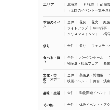
エリア
北海道
札幌市
函館
→全国のイベント一覧を見
全件
花見
花火
紅
季節のイベ
ント
ライトアップ
年中行事
クリスマスイベント
福
全件
祭り
フェスティ
祭り
全件
バーゲンセール
食べる・買
う
物産展・観光フェア
商
全件
美術展・博物展
文化・芸
術・スポー
映画イベント
舞台・演
ツ
全件
動物関連イベント
趣味・生活
全件
体験イベント・ア
その他