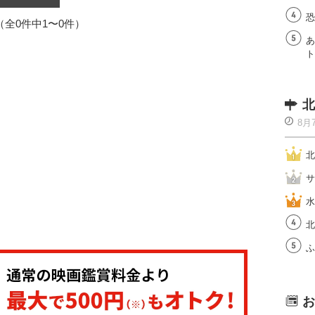
恐
1（全0件中1〜0件）
あ
ト
北
8月
北
サ
水
北
ふ
お