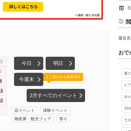
北
閲
最近見
おで
日
今日
明日
1
夏
よく使われる検索条件
今週末
8
ビ
15
2月すべてのイベント
水
22
20
花イベント
体験イベント
物産展・観光フェア
祭り
七