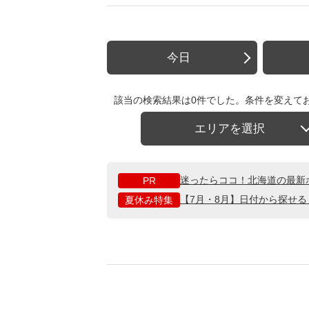
今日
該当の検索結果は0件でした。条件を変えて
エリアを選択
迷ったらココ！北海道の最新
PR
【7月・8月】日付から探せ
夏休み特集