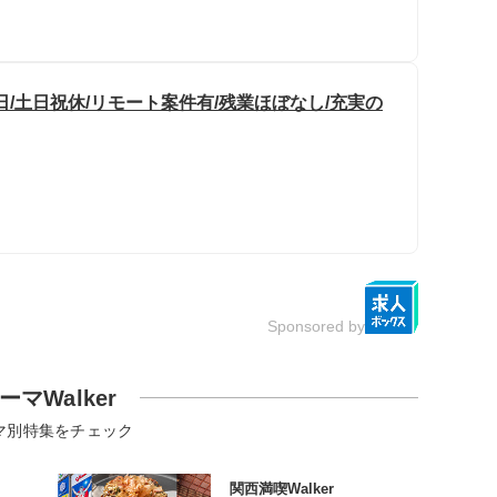
8日/土日祝休/リモート案件有/残業ほぼなし/充実の
Sponsored by
ーマWalker
マ別特集をチェック
関西満喫Walker