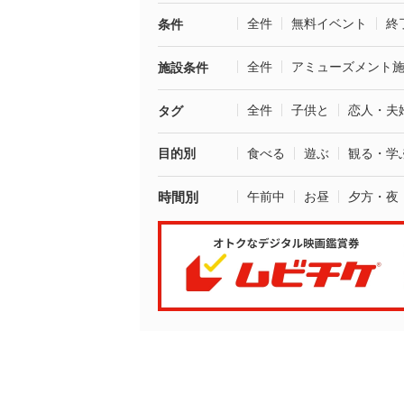
全件
無料イベント
終
条件
全件
アミューズメント
施設条件
全件
子供と
恋人・夫
タグ
目的別
食べる
遊ぶ
観る・学
時間別
午前中
お昼
夕方・夜