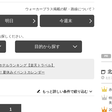
ウォーカープラス掲載の駅・路線について
明日
今週末
お探しください。
目的から探す
ホテルランキング【楽天トラベル】
北
る！夏休みイベントカレンダー
8月
赤
もっと詳しい条件で絞り込む
特
美
1
2