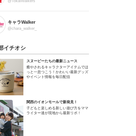
@TokaiWalkers
キャラWalker
@chara_walker_
部イチオシ
スヌーピーたちの最新ニュース
癒やされるキャラクターアイテムでほ
っと一息つこう！かわいい最新グッズ
やイベント情報を毎日配信
関西のイオンモールで新発見！
子どもと楽しめる新しい遊び方をママ
ライター達が現地から最新リポ！