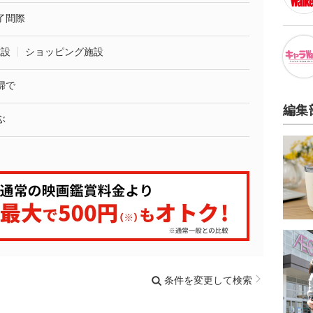
了間際
施設
ショッピング施設
婦で
編集
ぶ
条件を変更して検索