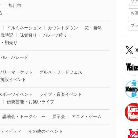
リ
市
旭川市
る
お
プ
葉
イルミネーション
カウントダウン
花・自然
・歳時記
味覚狩り・フルーツ狩り
袋・初売り
バル・パレード
フリーマーケット
グルメ・フードフェス
業施設イベント
スポーツイベント
ライブ・音楽イベント
劇
伝統芸能・お笑いライブ
講演会・トークショー
展示会
アニメ・ゲーム
クティビティ
その他のイベント