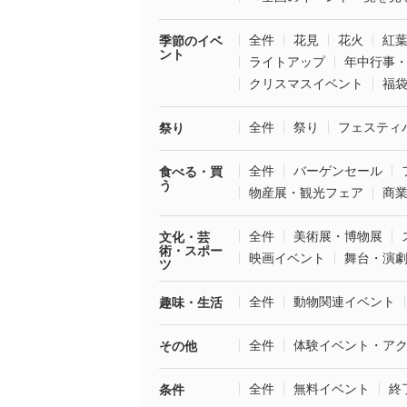
全件
花見
花火
紅
季節のイベ
ント
ライトアップ
年中行事
クリスマスイベント
福
全件
祭り
フェスティ
祭り
全件
バーゲンセール
食べる・買
う
物産展・観光フェア
商
全件
美術展・博物展
文化・芸
術・スポー
映画イベント
舞台・演
ツ
全件
動物関連イベント
趣味・生活
全件
体験イベント・ア
その他
全件
無料イベント
終
条件