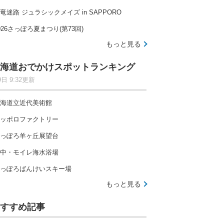
竜迷路 ジュラシックメイズ in SAPPORO
026さっぽろ夏まつり(第73回)
もっと見る
海道おでかけスポットランキング
9日 9:32更新
海道立近代美術館
ッポロファクトリー
っぽろ羊ヶ丘展望台
中・モイレ海水浴場
っぽろばんけいスキー場
もっと見る
すすめ記事