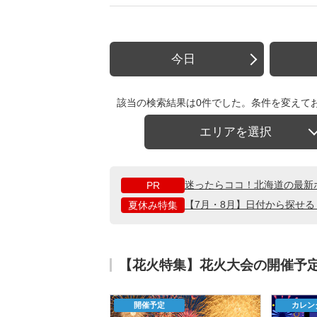
今日
該当の検索結果は0件でした。条件を変えて
エリアを選択
迷ったらココ！北海道の最新
PR
【7月・8月】日付から探せ
夏休み特集
【花火特集】花火大会の開催予
開催予定
カレン