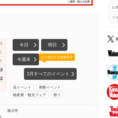
お
プ
日
今日
明日
1
よく使われる検索条件
今週末
8
15
2月すべてのイベント
22
花イベント
体験イベント
物産展・観光フェア
祭り
市
旭川市
る