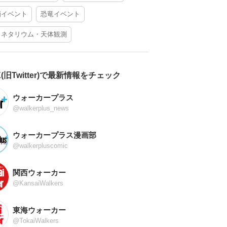
酒イベント
恐竜イベント
ラネタリウム・天体観測
X(旧Twitter)で最新情報をチェック
ウォーカープラス
@walkerplus_news
ウォーカープラス漫画部
@walkerpluscomic
関西ウォーカー
@KansaiWalkers
東海ウォーカー
@TokaiWalkers