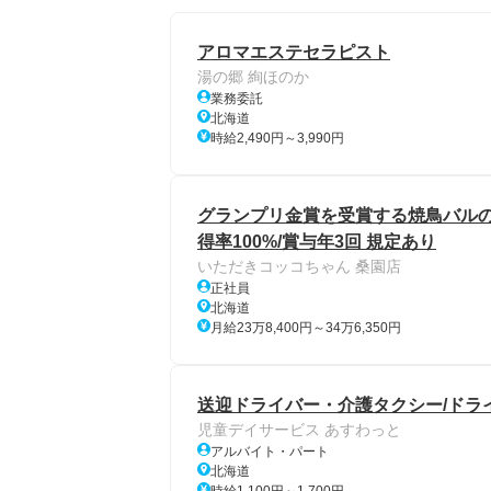
アロマエステセラピスト
湯の郷 絢ほのか
業務委託
北海道
時給2,490円～3,990円
グランプリ金賞を受賞する焼鳥バルのキ
得率100%/賞与年3回 規定あり
いただきコッコちゃん 桑園店
正社員
北海道
月給23万8,400円～34万6,350円
送迎ドライバー・介護タクシー/ドラ
児童デイサービス あすわっと
アルバイト・パート
北海道