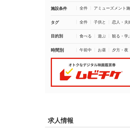
全件
アミューズメント
施設条件
全件
子供と
恋人・夫
タグ
目的別
食べる
遊ぶ
観る・学
時間別
午前中
お昼
夕方・夜
求人情報