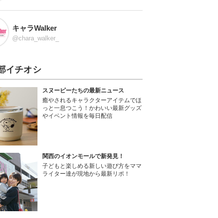
キャラWalker
@chara_walker_
部イチオシ
スヌーピーたちの最新ニュース
癒やされるキャラクターアイテムでほ
っと一息つこう！かわいい最新グッズ
やイベント情報を毎日配信
関西のイオンモールで新発見！
子どもと楽しめる新しい遊び方をママ
ライター達が現地から最新リポ！