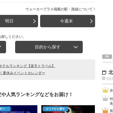
ウォーカープラス掲載の駅・路線について
明日
今週末
お探しください。
目的から探す
ホテルランキング【楽天トラベル】
北
る！夏休みイベントカレンダー
8月
赤
定や人気ランキングなどをお届け！
特
美
ダー
エリアから探す
第