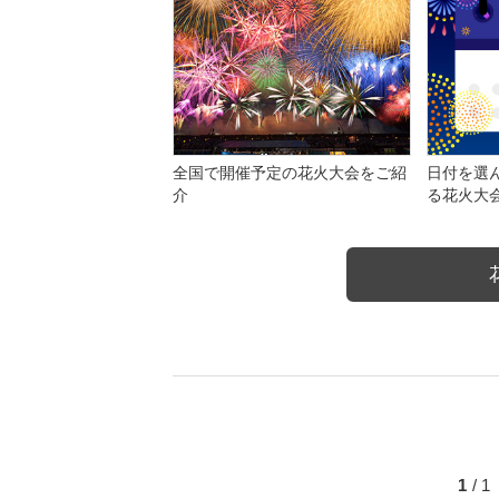
全国で開催予定の花火大会をご紹
日付を選
介
る花火大
1
/ 