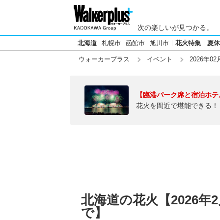
次の楽しいが見つかる。
北海道
札幌市
函館市
旭川市
花火特集
夏休
ウォーカープラス
イベント
2026年02
【臨港パーク席と宿泊ホテ
花火を間近で堪能できる！
北海道の花火【2026年
で】