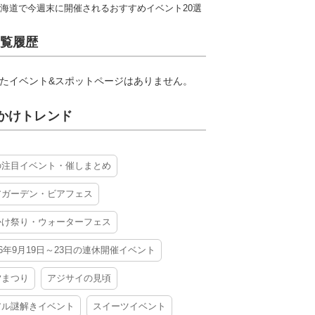
海道で今週末に開催されるおすすめイベント20選
覧履歴
たイベント&スポットページはありません。
かけトレンド
の注目イベント・催しまとめ
アガーデン・ビアフェス
かけ祭り・ウォーターフェス
26年9月19日～23日の連休開催イベント
夕まつり
アジサイの見頃
アル謎解きイベント
スイーツイベント