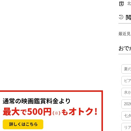
北
閲
最近見
おで
夏
ビ
水
20
七
リ