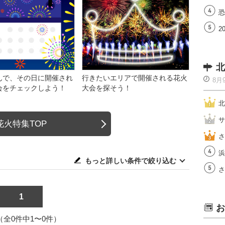
恐
2
北
んで、その日に開催され
行きたいエリアで開催される花火
8月
会をチェックしよう！
大会を探そう！
北
サ
花火特集TOP
さ
浜
もっと詳しい条件で絞り込む
さ
1
お
1（全0件中1〜0件）