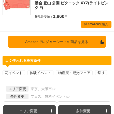
動会 登山 公園 ピクニック XYZ(ライトピン
ク F)
1,860
新品最安値：
円
Amazonで購入
Amazonでレジャーシートの商品を見る
よく使われる検索条件
花イベント
体験イベント
物産展・観光フェア
祭り
エリア変更
東京、大阪市
など
条件変更
フェス、無料イベント
など
エリア変更
条件変更