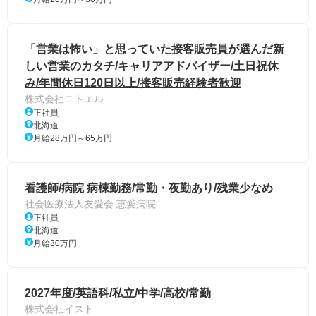
「営業は怖い」と思っていた接客販売員が選んだ新
しい営業のカタチ/キャリアアドバイザー/土日祝休
み/年間休日120日以上/接客販売経験者歓迎
株式会社ニトエル
正社員
北海道
月給28万円～65万円
看護師/病院 病棟勤務/常勤・夜勤あり/残業少なめ
社会医療法人友愛会 恵愛病院
正社員
北海道
月給30万円
2027年度/英語科/私立/中学/高校/常勤
株式会社イスト