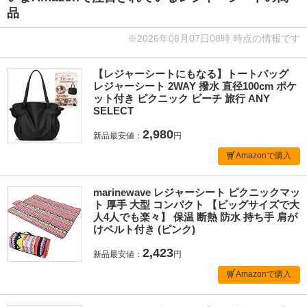
品
※2026年08月07日08時 時点の情報です
【レジャーシートにもなる】トートバッグ
レジャーシート 2WAY 撥水 直径100cm ポケ
ット付き ピクニック ビーチ 旅行 ANY
SELECT
2,980
新品最安値：
円
Amazonで購入
marinewave レジャーシート ピクニックマッ
ト 厚手 大型 コンパクト 【ビッグサイズで大
人4人でも楽々】 保温 断熱 防水 持ち手 肩が
けベルト付き (ピンク)
2,423
新品最安値：
円
Amazonで購入