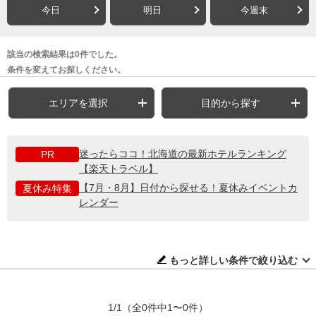
今日
明日
今週末
該当の検索結果は0件でした。
条件を変えてお探しください。
エリアを選択
目的から探す
迷ったらココ！北海道の最新ホテルランキング
PR
【楽天トラベル】
【7月・8月】日付から探せる！夏休みイベントカ
夏休み特集
レンダー
もっと詳しい条件で絞り込む
1/1
（全0件中1〜0件）