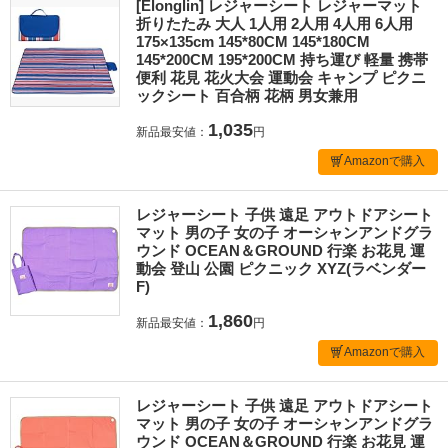
[Elonglin] レジャーシート レジャーマット
折りたたみ 大人 1人用 2人用 4人用 6人用
175×135cm 145*80CM 145*180CM
145*200CM 195*200CM 持ち運び 軽量 携帯
便利 花見 花火大会 運動会 キャンプ ピクニ
ックシート 百合柄 花柄 男女兼用
1,035
新品最安値：
円
Amazonで購入
レジャーシート 子供 遠足 アウトドアシート
マット 男の子 女の子 オーシャンアンドグラ
ウンド OCEAN＆GROUND 行楽 お花見 運
動会 登山 公園 ピクニック XYZ(ラベンダー
F)
1,860
新品最安値：
円
Amazonで購入
レジャーシート 子供 遠足 アウトドアシート
マット 男の子 女の子 オーシャンアンドグラ
ウンド OCEAN＆GROUND 行楽 お花見 運