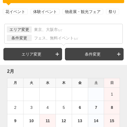
花イベント
体験イベント
物産展・観光フェア
祭り
エリア変更
東京、大阪市
など
条件変更
フェス、無料イベント
など
エリア変更
条件変更
2月
月
火
水
木
金
土
日
1
2
3
4
5
6
7
8
9
10
11
12
13
14
15