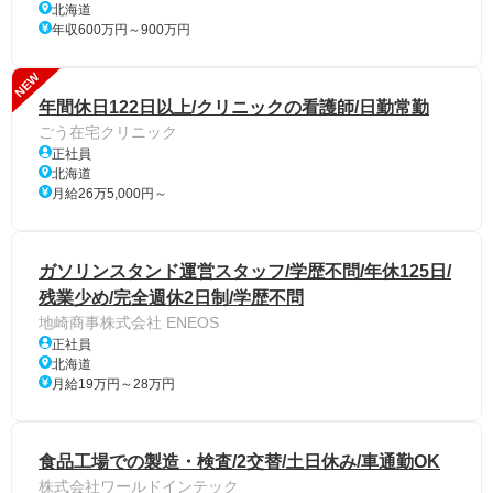
北海道
年収600万円～900万円
NEW
年間休日122日以上/クリニックの看護師/日勤常勤
ごう在宅クリニック
正社員
北海道
月給26万5,000円～
ガソリンスタンド運営スタッフ/学歴不問/年休125日/
残業少め/完全週休2日制/学歴不問
地崎商事株式会社 ENEOS
正社員
北海道
月給19万円～28万円
食品工場での製造・検査/2交替/土日休み/車通勤OK
株式会社ワールドインテック