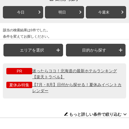
今日
明日
今週末
該当の検索結果は0件でした。
条件を変えてお探しください。
エリアを選択
目的から探す
迷ったらココ！北海道の最新ホテルランキング
PR
【楽天トラベル】
【7月・8月】日付から探せる！夏休みイベントカ
夏休み特集
レンダー
もっと詳しい条件で絞り込む