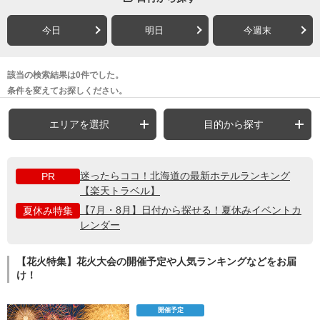
今日
明日
今週末
該当の検索結果は0件でした。
条件を変えてお探しください。
エリアを選択
目的から探す
迷ったらココ！北海道の最新ホテルランキング
PR
【楽天トラベル】
【7月・8月】日付から探せる！夏休みイベントカ
夏休み特集
レンダー
【花火特集】花火大会の開催予定や人気ランキングなどをお届
け！
開催予定