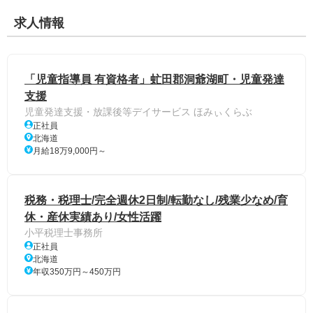
求人情報
「児童指導員 有資格者」虻田郡洞爺湖町・児童発達
支援
児童発達支援・放課後等デイサービス ほみぃくらぶ
正社員
北海道
月給18万9,000円～
税務・税理士/完全週休2日制/転勤なし/残業少なめ/育
休・産休実績あり/女性活躍
小平税理士事務所
正社員
北海道
年収350万円～450万円