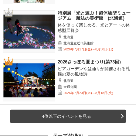
特別展「光と遊ぶ！超体験型ミュー
ジアム 魔法の美術館」(北海道)
体を使って楽しめる、光とアートの体
感型展覧会
北海道
北海道立近代美術館
2026年7月17日(金)～8月30日(日)
2026さっぽろ夏まつり(第73回)
ビアガーデンや盆踊りが開催される札
幌の夏の風物詩
北海道
大通公園
2026年7月23日(木)～8月18日(火)
4位以下のイベントを見る
テーマWalker