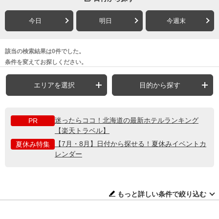
今日
明日
今週末
該当の検索結果は0件でした。
条件を変えてお探しください。
エリアを選択
目的から探す
迷ったらココ！北海道の最新ホテルランキング
PR
【楽天トラベル】
【7月・8月】日付から探せる！夏休みイベントカ
夏休み特集
レンダー
もっと詳しい条件で絞り込む