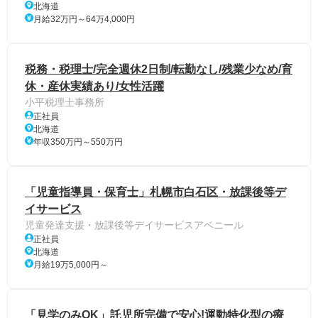
北海道
月給32万円～64万4,000円
税務・税理士/完全週休2日制/転勤なし/残業少なめ/育
休・産休実績あり/女性活躍
小平税理士事務所
正社員
北海道
年収350万円～550万円
「児童指導員・保育士」札幌市白石区・放課後等デ
イサービス
児童発達支援・放課後等デイサービスアベニール
正社員
北海道
月給19万5,000円～
「見学のみOK」託児所完備で安心!運動特化型の療