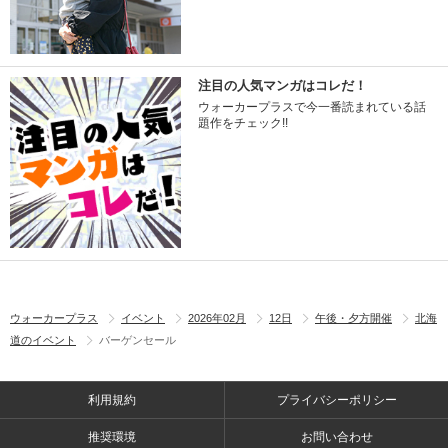
注目の人気マンガはコレだ！
ウォーカープラスで今一番読まれている話
題作をチェック!!
ウォーカープラス
イベント
2026年02月
12日
午後・夕方開催
北海
道のイベント
バーゲンセール
利用規約
プライバシーポリシー
推奨環境
お問い合わせ