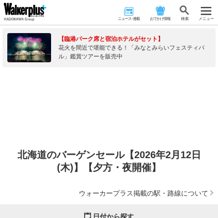
ニュース･連載
おでかけ情報
検 索
メニュー
【臨港パーク席と宿泊ホテルがセット】
花火を間近で堪能できる！「みなとみらいフェスティバ
ル」鑑賞ツアーを販売中
北海道のバーゲンセール【2026年2月12日
(木)】【夕方・夜開催】
ウォーカープラス掲載の駅・路線について
日付から探す