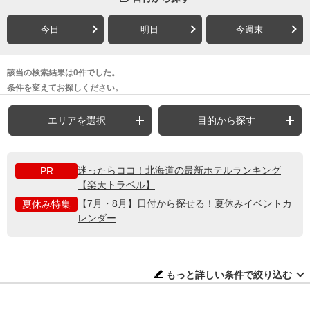
今日
明日
今週末
該当の検索結果は0件でした。
条件を変えてお探しください。
エリアを選択
目的から探す
迷ったらココ！北海道の最新ホテルランキング
PR
【楽天トラベル】
【7月・8月】日付から探せる！夏休みイベントカ
夏休み特集
レンダー
もっと詳しい条件で絞り込む