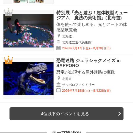
特別展「光と遊ぶ！超体験型ミュー
ジアム 魔法の美術館」(北海道)
体を使って楽しめる、光とアートの体
感型展覧会
北海道
北海道立近代美術館
2026年7月17日(金)～8月30日(日)
恐竜迷路 ジュラシックメイズ in
SAPPORO
恐竜が出現する屋外迷路に挑戦
北海道
サッポロファクトリー
2026年7月18日(土)～8月23日(日)
4位以下のイベントを見る
テーマWalker