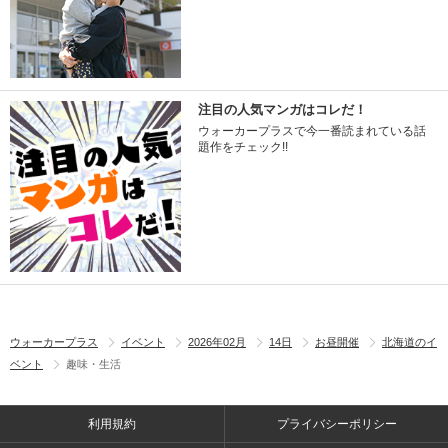
注目の人気マンガはコレだ！
ウォーカープラスで今一番読まれている話
題作をチェック!!
ウォーカープラス
イベント
2026年02月
14日
お昼開催
北海道のイ
ベント
趣味・生活
利用規約
プライバシーポリシー