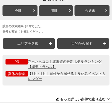
今日
明日
今週末
該当の検索結果は0件でした。
条件を変えてお探しください。
エリアを選択
目的から探す
迷ったらココ！北海道の最新ホテルランキング
PR
【楽天トラベル】
【7月・8月】日付から探せる！夏休みイベントカ
夏休み特集
レンダー
もっと詳しい条件で絞り込む