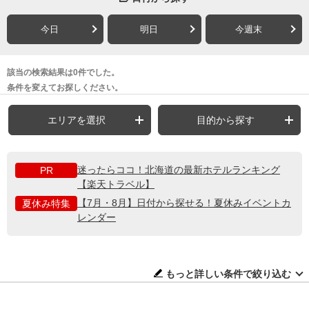
今日
明日
今週末
該当の検索結果は0件でした。
条件を変えてお探しください。
エリアを選択
目的から探す
迷ったらココ！北海道の最新ホテルランキング
PR
【楽天トラベル】
【7月・8月】日付から探せる！夏休みイベントカ
夏休み特集
レンダー
もっと詳しい条件で絞り込む