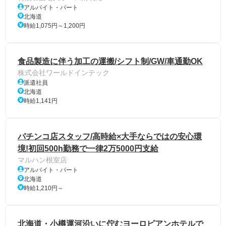
アルバイト・パート
北海道
時給1,075円～1,200円
食品製造に伴う加工の運搬/シフト制/GW/車通勤OK
株式会社ワールドインテック
派遣社員
北海道
時給1,141円
パチンコ店スタッフ/高時給×大手ならではの安心環
境!初回500h勤務で一律2万5000円支給
マルハン根室店
アルバイト・パート
北海道
時給1,210円～
北海道・小樽運河沿いに佇むヨーロピアンホテルで