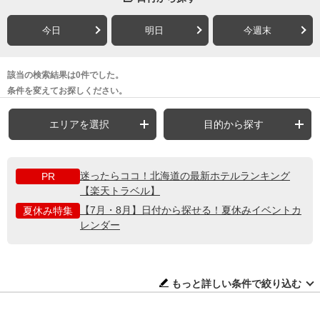
今日
明日
今週末
該当の検索結果は0件でした。
条件を変えてお探しください。
エリアを選択
目的から探す
迷ったらココ！北海道の最新ホテルランキング
PR
【楽天トラベル】
【7月・8月】日付から探せる！夏休みイベントカ
夏休み特集
レンダー
もっと詳しい条件で絞り込む