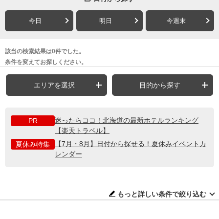
今日
明日
今週末
該当の検索結果は0件でした。
条件を変えてお探しください。
エリアを選択
目的から探す
迷ったらココ！北海道の最新ホテルランキング
PR
【楽天トラベル】
【7月・8月】日付から探せる！夏休みイベントカ
夏休み特集
レンダー
もっと詳しい条件で絞り込む