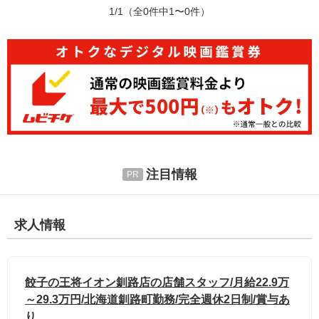
1/1
（全0件中1〜0件）
注目情報
求人情報
餃子の王将イオン釧路店の店舗スタッフ/月給22.9万
～29.3万円/北海道釧路町勤務/完全週休2日制/賞与あ
り