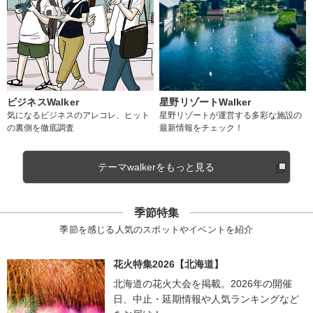
ビジネスWalker
星野リゾートWalker
気になるビジネスのアレコレ、ヒット
星野リゾートが運営する多彩な施設の
の裏側を徹底調査
最新情報をチェック！
テーマwalkerをもっと見る
季節特集
季節を感じる人気のスポットやイベントを紹介
花火特集2026【北海道】
北海道の花火大会を掲載。2026年の開催
日、中止・延期情報や人気ランキングなど