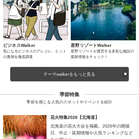
ビジネスWalker
星野リゾートWalker
気になるビジネスのアレコレ、ヒット
星野リゾートが運営する多彩な施設の
の裏側を徹底調査
最新情報をチェック！
テーマwalkerをもっと見る
季節特集
季節を感じる人気のスポットやイベントを紹介
花火特集2026【北海道】
北海道の花火大会を掲載。2026年の開催
日、中止・延期情報や人気ランキングなど