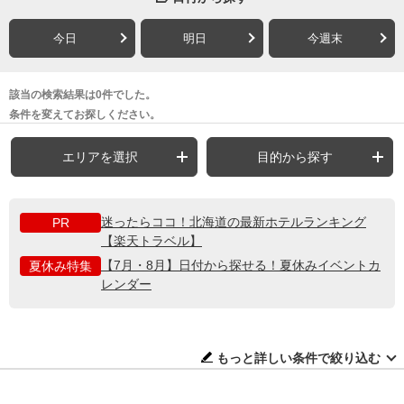
今日
明日
今週末
該当の検索結果は0件でした。
条件を変えてお探しください。
エリアを選択
目的から探す
迷ったらココ！北海道の最新ホテルランキング
PR
【楽天トラベル】
【7月・8月】日付から探せる！夏休みイベントカ
夏休み特集
レンダー
もっと詳しい条件で絞り込む