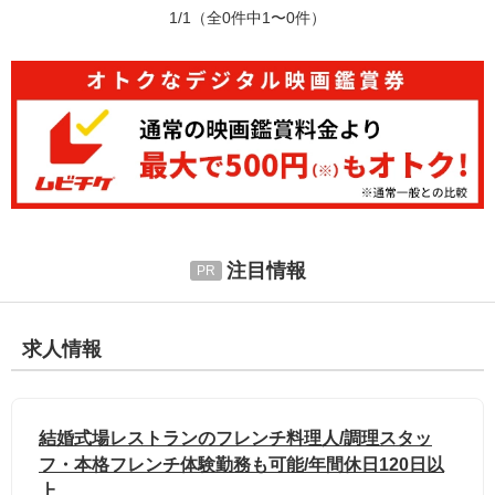
1/1
（全0件中1〜0件）
注目情報
求人情報
結婚式場レストランのフレンチ料理人/調理スタッ
フ・本格フレンチ体験勤務も可能/年間休日120日以
上