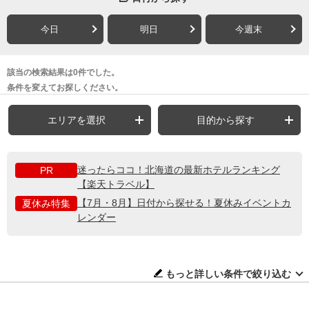
今日
明日
今週末
該当の検索結果は0件でした。
条件を変えてお探しください。
エリアを選択
目的から探す
迷ったらココ！北海道の最新ホテルランキング
PR
【楽天トラベル】
【7月・8月】日付から探せる！夏休みイベントカ
夏休み特集
レンダー
もっと詳しい条件で絞り込む