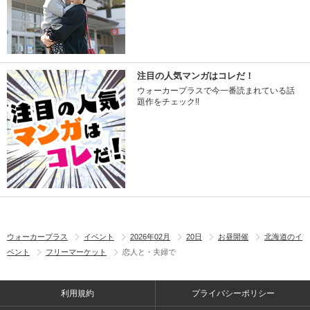
注目の人気マンガはコレだ！
ウォーカープラスで今一番読まれている話
題作をチェック!!
ウォーカープラス
イベント
2026年02月
20日
お昼開催
北海道のイ
ベント
フリーマーケット
恋人と・夫婦で
利用規約
プライバシーポリシー