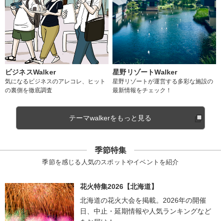
ビジネスWalker
星野リゾートWalker
気になるビジネスのアレコレ、ヒット
星野リゾートが運営する多彩な施設の
の裏側を徹底調査
最新情報をチェック！
テーマwalkerをもっと見る
季節特集
季節を感じる人気のスポットやイベントを紹介
花火特集2026【北海道】
北海道の花火大会を掲載。2026年の開催
日、中止・延期情報や人気ランキングなど