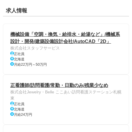
求人情報
機械設備「空調・換気・給排水・給湯など」/機械系
設計・開発/建築設備設計会社/AutoCAD「2D」
株式会社スタッフサービス
正社員
北海道
月給22万円～50万円
正看護師/訪問看護/常勤・日勤のみ/残業少なめ
株式会社Jewelry・Belle ここあい訪問看護ステーション札幌
東
正社員
北海道
月給24万円