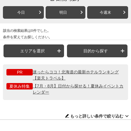
今日
明日
今週末
該当の検索結果は0件でした。
条件を変えてお探しください。
エリアを選択
目的から探す
迷ったらココ！北海道の最新ホテルランキング
PR
【楽天トラベル】
【7月・8月】日付から探せる！夏休みイベントカ
夏休み特集
レンダー
もっと詳しい条件で絞り込む