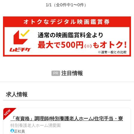
1/1
（全0件中1〜0件）
注目情報
求人情報
NEW
「有資格」調理師/特別養護老人ホーム/住宅手当・寮
特別養護老人ホーム湧愛園
正社員