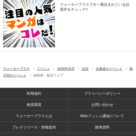
ウォーカープラスで今一番読まれている話
題作をチェック!!
ウォーカープラス
イベント
2026年02月
22日
北海道のイベント
旭
川市のイベント
物産展・観光フェア
利用規約
プライバシーポリシー
推奨環境
お問い合わせ
ウォーカープラスとは
Webプッシュ通知について
プレスリリース・情報提供
媒体資料