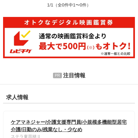
1/1
（全0件中1〜0件）
注目情報
求人情報
ケアマネジャー/介護支援専門員/小規模多機能型居宅
介護/日勤のみ/残業なし・少なめ
ステラ東苗穂Ⅱ