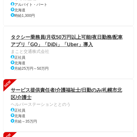
アルバイト・パート
北海道
時給1,300円
タクシー乗務員/月収50万円以上可能/夜日勤務/配車
アプリ「GO」「DiDi」「Uber」導入
まこと交通株式会社
正社員
北海道
月給25万円～50万円
NEW
サービス提供責任者/介護福祉士/日勤のみ/札幌市北
区/介護士
ヘルパーステーションととのう
正社員
北海道
月給～35万円
NEW