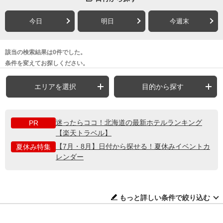
今日
明日
今週末
該当の検索結果は0件でした。
条件を変えてお探しください。
エリアを選択
目的から探す
迷ったらココ！北海道の最新ホテルランキング
PR
【楽天トラベル】
【7月・8月】日付から探せる！夏休みイベントカ
夏休み特集
レンダー
もっと詳しい条件で絞り込む