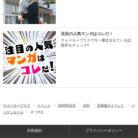
注目の人気マンガはコレだ！
ウォーカープラスで今一番読まれている話
題作をチェック!!
ウォーカープラス
イベント
2026年02月
24日
北海道のイベント
バ
ーゲンセール
終了間近
利用規約
プライバシーポリシー