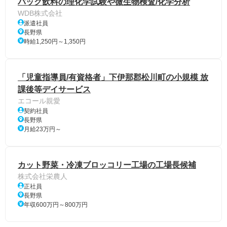
パック飲料の理化学試験や微生物検査/化学分析
WDB株式会社
派遣社員
長野県
時給1,250円～1,350円
「児童指導員/有資格者」下伊那郡松川町の小規模 放
課後等デイサービス
エコール親愛
契約社員
長野県
月給23万円～
カット野菜・冷凍ブロッコリー工場の工場長候補
株式会社栄農人
正社員
長野県
年収600万円～800万円