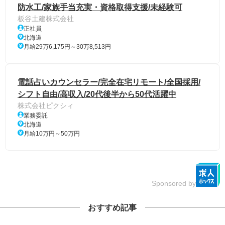
防水工/家族手当充実・資格取得支援/未経験可
板谷土建株式会社
正社員
北海道
月給29万6,175円～30万8,513円
電話占いカウンセラー/完全在宅リモート/全国採用/
シフト自由/高収入/20代後半から50代活躍中
株式会社ピクシィ
業務委託
北海道
月給10万円～50万円
Sponsored by
おすすめ記事