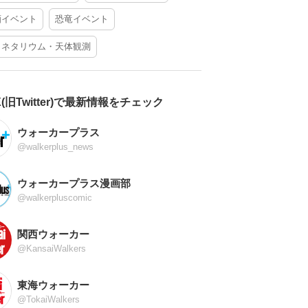
酒イベント
恐竜イベント
ラネタリウム・天体観測
X(旧Twitter)で最新情報をチェック
ウォーカープラス
@walkerplus_news
ウォーカープラス漫画部
@walkerpluscomic
関西ウォーカー
@KansaiWalkers
東海ウォーカー
@TokaiWalkers