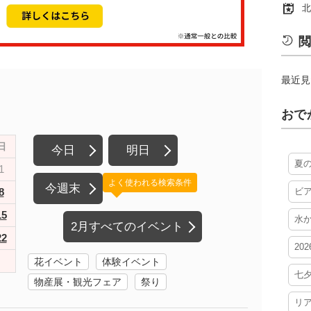
北
閲
最近見
おで
日
今日
明日
夏
1
よく使われる検索条件
今週末
8
ビ
15
水
2月すべてのイベント
22
20
花イベント
体験イベント
七
物産展・観光フェア
祭り
リ