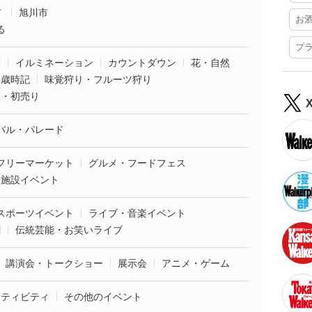
市
旭川市
お
る
プ
葉
イルミネーション
カウントダウン
花・自然
・歳時記
味覚狩り・フルーツ狩り
袋・初売り
バル・パレード
フリーマーケット
グルメ・フードフェス
業施設イベント
スポーツイベント
ライブ・音楽イベント
劇
伝統芸能・お笑いライブ
講演会・トークショー
展示会
アニメ・ゲーム
クティビティ
その他のイベント