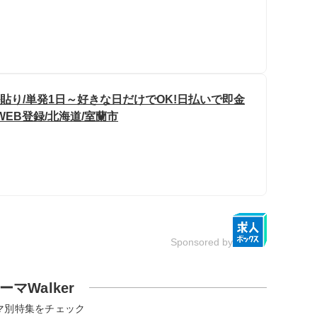
貼り/単発1日～好きな日だけでOK!日払いで即金
WEB登録/北海道/室蘭市
Sponsored by
ーマWalker
マ別特集をチェック