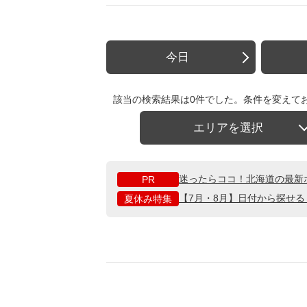
今日
該当の検索結果は0件でした。条件を変えて
エリアを選択
迷ったらココ！北海道の最新
PR
【7月・8月】日付から探せ
夏休み特集