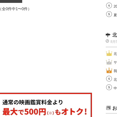
2
1（全0件中1〜0件）
夏
北
8月
北
サ
我
北
中
お