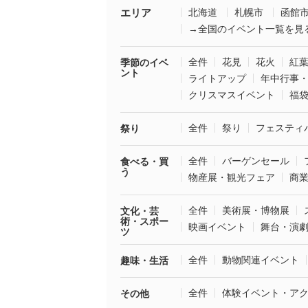
エリア
北海道
札幌市
函館
→全国のイベント一覧を見
全件
花見
花火
紅
季節のイベ
ント
ライトアップ
年中行事
クリスマスイベント
福
全件
祭り
フェスティ
祭り
全件
バーゲンセール
食べる・買
う
物産展・観光フェア
商
全件
美術展・博物展
文化・芸
術・スポー
映画イベント
舞台・演
ツ
全件
動物関連イベント
趣味・生活
全件
体験イベント・ア
その他