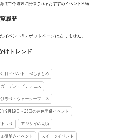
海道で今週末に開催されるおすすめイベント20選
覧履歴
たイベント&スポットページはありません。
かけトレンド
の注目イベント・催しまとめ
アガーデン・ビアフェス
かけ祭り・ウォーターフェス
26年9月19日～23日の連休開催イベント
夕まつり
アジサイの見頃
アル謎解きイベント
スイーツイベント