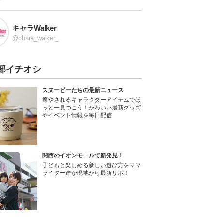
キャラWalker
@chara_walker_
部イチオシ
スヌーピーたちの最新ニュース
癒やされるキャラクターアイテムでほ
っと一息つこう！かわいい最新グッズ
やイベント情報を毎日配信
関西のイオンモールで新発見！
子どもと楽しめる新しい遊び方をママ
ライター達が現地から最新リポ！