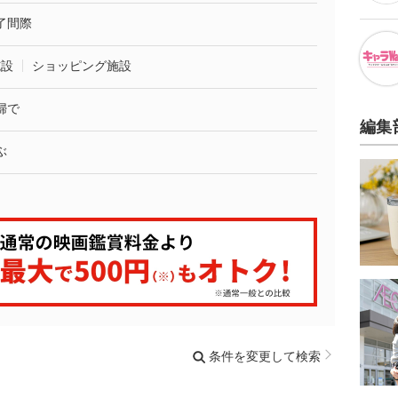
了間際
施設
ショッピング施設
婦で
編集
ぶ
条件を変更して検索