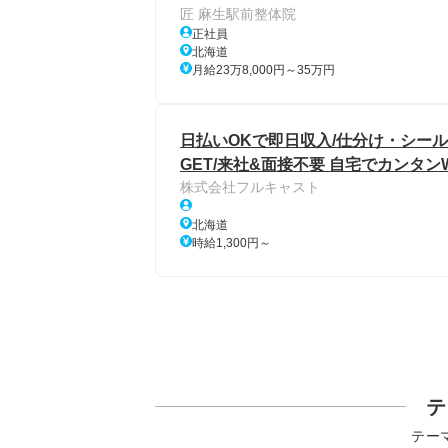
匠 麻生駅前整体院
正社員
北海道
月給23万8,000円～35万円
日払いOKで即日収入/仕分け・シール
GET/来社&面接不要 自宅でカンタン
株式会社フルキャスト
北海道
時給1,300円～
テ
テー