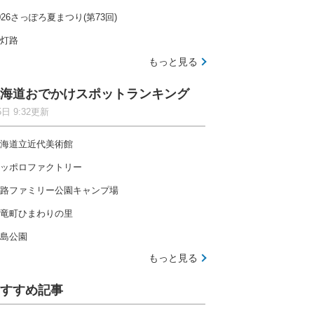
026さっぽろ夏まつり(第73回)
灯路
もっと見る
海道おでかけスポットランキング
5日 9:32更新
海道立近代美術館
ッポロファクトリー
路ファミリー公園キャンプ場
竜町ひまわりの里
島公園
もっと見る
すすめ記事