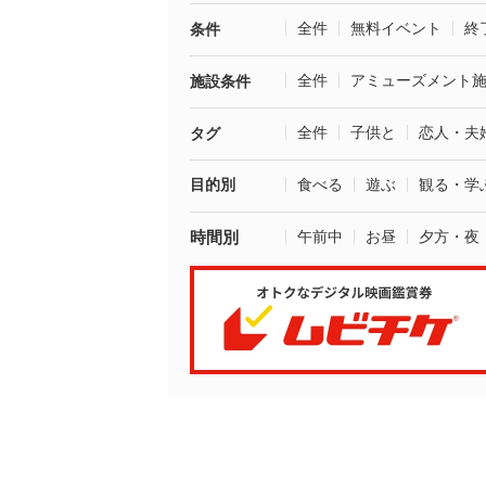
全件
無料イベント
終
条件
全件
アミューズメント
施設条件
全件
子供と
恋人・夫
タグ
目的別
食べる
遊ぶ
観る・学
時間別
午前中
お昼
夕方・夜